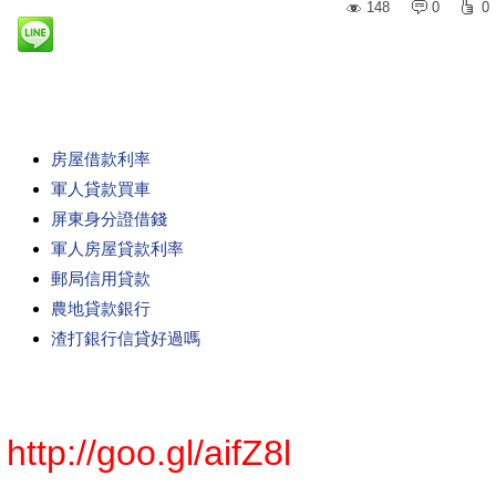
148
0
0
房屋借款利率
軍人貸款買車
屏東身分證借錢
軍人房屋貸款利率
郵局信用貸款
農地貸款銀行
渣打銀行信貸好過嗎
http://goo.gl/aifZ8l