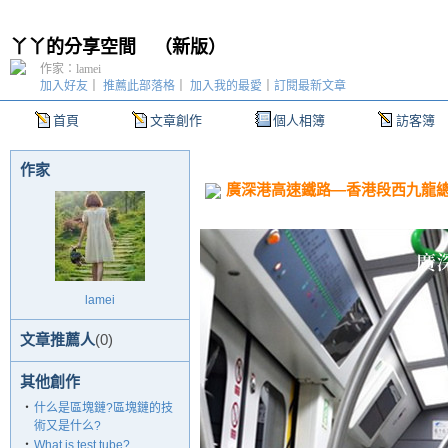
丫丫的分享空間
（
新版
）
作家：lamei
加入好友
｜
推薦此部落格
｜
加入我的最愛
｜
訂閱最新文章
首頁
文章創作
個人相簿
訪客簿
作家
廣深港高速鐵路—香港段西九龍
lamei
文章推薦人
(0)
其他創作
‧
什么是區塊鏈?區塊鏈的技
術又是什么?
‧
What is test tube?