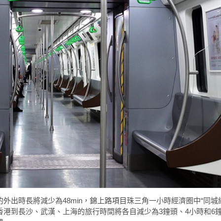
外出時長將減少為48min，
錦上路項目
珠三角一小時經濟圈中“同城
香港到長沙、武漢、上海的旅行時間將各自減少為3鐘頭、4小時和6