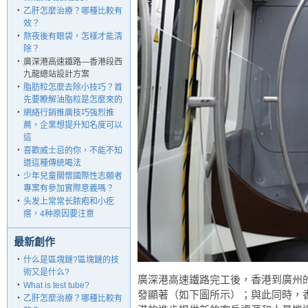
‧
乙肝怎麼治療？哪種比較有
效？
‧
熬夜後有眼袋，怎樣才能清
除？
‧
廣深港高速鐵路—香港段西
九龍總站設計方案
‧
脂肪粒怎麼去除小技巧？首
先要瞭解油脂粒是怎麼來的
‧
網絡行銷推廣技巧強烈推
薦，企業想提升知名度可以
這
‧
喜歡威士忌的你，不能不知
道這種傳統喝法
‧
少年兒童關懷國際性志願者
專案有參加實際意義嗎？
‧
头发上常常长脓疱和小疙
瘩，4种原因要注意
最新創作
‧
什么是區塊鏈?區塊鏈的技
術又是什么?
廣深港高速鐵路完工後，香港到廣州的
‧
What is test tube?
發顯著（如下圖所示）；與此同時，
‧
乙肝怎麼治療？哪種比較有