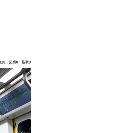
328
｜回應
0
｜推薦
0