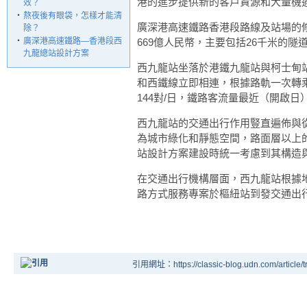
港的進步提供新的客戶資源和大量機
效？
‧
熬夜後有眼袋，怎樣才能清
廣深港高速鐵路香港段路線及站場的
除？
‧
廣深港高速鐵路—香港段西
669億人民幣，主要包括26千米的隧
九龍總站設計方案
西九龍站坐落於港鐵九龍站與柯士甸站
和西鐵線立即相連，根據路軌一次轉
144對/日，鐵路客流量最近（開啟日）
西九龍站的交通出行作用豎直遍佈與
為城市綠化和靜態空間，路面層以上的
站設計方案建設時統一考慮到其構造
在交通出行機構層面，西九龍站根據
路方式服務專案於樞紐站到發交通出
引用網址：https://classic-blog.udn.com/article/