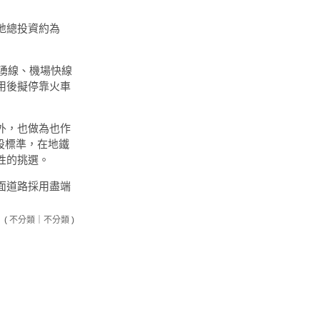
地總投資約為
湧線、機場快線
用後擬停靠火車
外，也做為也作
設標準，在地鐵
性的挑選。
面道路採用盡端
(
不分類
｜
不分類
)