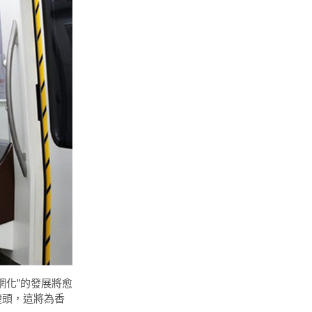
網化”的發展將愈
鐘頭，這將為香