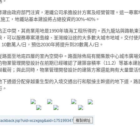
遇。
修建由政府部門注資，港鐵公司承擔設計方案及經營管理。這一專案
道施工，地鐵站基本建設將占總投資的30%-40%。
正中間，其商業用地是1990年填海工程所得的。西九龍站與路軌東
乘，可以服務專案港島線、荃灣線沿途的大多數大城市地域。交付使
10數萬人/日，預估2030年將提升到20數萬人/日。
從路面至地底四層的室內空間中。路面除佈局有關集散中心城市廣場
物業管理開發設計在前期已經確認了建築容積率（11.2）等基本建
與載荷；與此同時，物業管理開發設計的建築方案還能夠有大量靈活
地下通道分配穿越重生型的入境交通出行和駁接主幹道的地下道，路
行。
trackback.jsp?uid=xczxgsg&aid=175199347