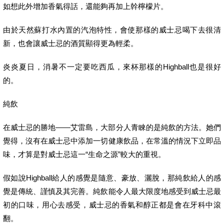
如想此外增加香氣得話，還能夠再加上幹檸檬片。
由於天然蘇打水內置的汽泡特性，會使那樣的威士忌喝下去很清
新，也會讓威士忌的酒質顯得更為輕柔。
炎炎夏日，消暑不一定要吃西瓜，來杯那樣的Highball也是很好
的。
純飲
在威士忌的勝地——艾雷島，大部分人青睞的是純飲的方法。她們
覺得，沒有在威士忌中添加一切健康飲品，在常溫的情況下立即品
味，才算是對威士忌這一“生命之源”較大的重視。
假如說Highball給人的感覺是隨意、豪放、灑脫，那純飲給人的感
覺是傳統、謹慎及其完善。純飲能令人最大限度地感受到威士忌最
初的口味，用心去感受，威士忌的香氣和醇正都是會在牙科中滾
翻。