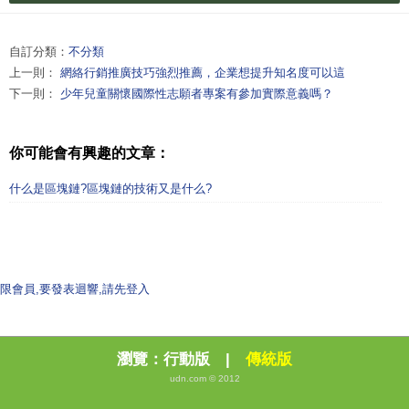
自訂分類：
不分類
上一則：
網絡行銷推廣技巧強烈推薦，企業想提升知名度可以這
下一則：
少年兒童關懷國際性志願者專案有參加實際意義嗎？
你可能會有興趣的文章：
什么是區塊鏈?區塊鏈的技術又是什么?
限會員,要發表迴響,請先登入
瀏覽：
行動版
|
傳統版
udn.com © 2012