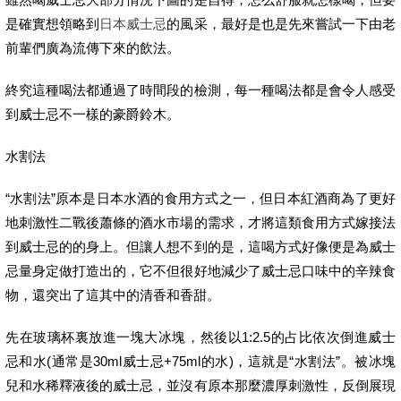
是確實想領略到
日本威士忌
的風采，最好是也是先來嘗試一下由老
前輩們廣為流傳下來的飲法。
終究這種喝法都通過了時間段的檢測，每一種喝法都是會令人感受
到威士忌不一樣的豪爵鈴木。
水割法
“水割法”原本是日本水酒的食用方式之一，但日本紅酒商為了更好
地刺激性二戰後蕭條的酒水市場的需求，才將這類食用方式嫁接法
到威士忌的的身上。但讓人想不到的是，這喝方式好像便是為威士
忌量身定做打造出的，它不但很好地減少了威士忌口味中的辛辣食
物，還突出了這其中的清香和香甜。
先在玻璃杯裏放進一塊大冰塊，然後以1:2.5的占比依次倒進威士
忌和水(通常是30ml威士忌+75ml的水)，這就是“水割法”。被冰塊
兒和水稀釋液後的威士忌，並沒有原本那麼濃厚刺激性，反倒展現