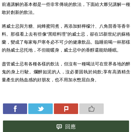
前邊講解的基本都是一些非常傳統的飲法，下面給大夥兒講解一種
敢於創新的飲法。
將威士忌與方糖、純蜂蜜同煮，再添加鮮檸檬汁、八角茴香等香辛
料。那樣看上去有些像“黑暗料理”的威士忌，卻在15新世紀的蘇格
蘭，變成了每家每戶寒冬必不可少的健康飲品。臨睡前喝一杯那樣
的熱威士忌托地，不但能暖身，威士忌中的香醇還能助睡眠。
盡管威士忌有各種各樣的飲法，但沒有一種喝法可在世界各地的醉
鬼的身上行駛。爛醉如泥的人，沒必要固執於純飲;享有高酒精含
量產生的熱血感的好朋友，也不用加水憋屈自身。
回應