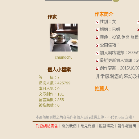
作家簡介
作家
性別：女
婚姻：已婚
興趣：投資,休閒,旅遊,
公開信箱：
加入網路城邦：2005/10/
chiungchu
最近更新個人資訊：2012/
創作更新：2015/10/07 
個人小檔案
非常感謝您的來訪及
等 級：7
點閱人氣：425799
推薦人
本日人氣：0
文章創作：181
留言篇數：855
被推薦數：
0
本部落格刊登之內容為作者個人自行提供上傳，不代表 udn 立場。
刊登網站廣告
︱
關於我們
︱
常見問題
︱
服務條款
︱
著作權聲明