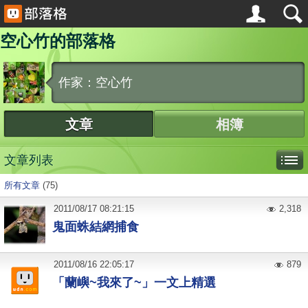
空心竹的部落格
作家：空心竹
文章
相簿
文章列表
所有文章
(75)
2011
/
08
/
17
08:21:15
2,318
鬼面蛛結網捕食
2011
/
08
/
16
22:05:17
879
「蘭嶼~我來了~」一文上精選