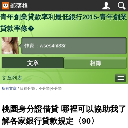
青年創業貸款率利最低銀行2015-青年創業
貸款率條�
作家：wses4nl83r
文章
相簿
文章列表
所有文章
/
目前分類：不分類|不分類
桃園身分證借貸 哪裡可以協助我了
解各家銀行貸款規定〈90〉