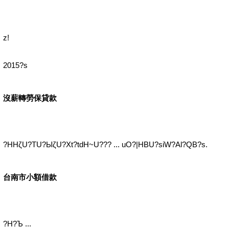
z!
2015?s
沒薪轉勞保貸款
?HHζU?TU?ЫζU?Xt?tdH~U??? ... uO?|HBU?siW?Al?QB?s.
台南市小額借款
?H?Ъ ...