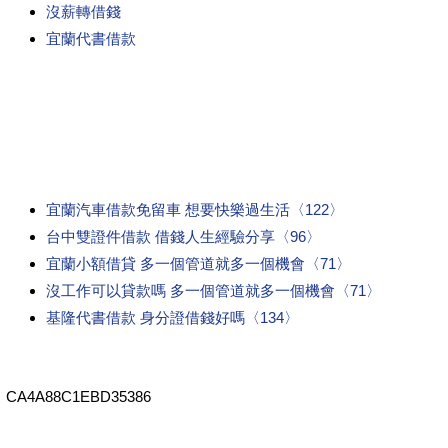
沒薪轉借錢
宜蘭代書借款
宜蘭汽車借款免留車 想要快樂過生活〈122〉
台中雙證件借款 借錢人生經驗分享〈96〉
宜蘭小額借貸 多一個管道就多一個機會〈71〉
沒工作可以貸款嗎 多一個管道就多一個機會〈71〉
基隆代書借款 身分證借錢好嗎〈134〉
CA4A88C1EBD35386