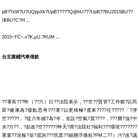
pB??xW?U?UQppXk?UpB?????Q@hU???UpB??BU2015BU??
浲BU?C?H ...
2015~FC~.v?K.μU.?KUM ...
台北當鋪汽車借款
??署長???昨（??六）日??法院表示，??空??質管?工作都?以民
眾?健康為?發點思考???署?以更積極?度來????任?????「?淨
空?????」?從六年縮?為?年，並設?空氣?質????，???費?強?中
央?方??，?起改?空??????昨天?席?法院社?福利???環境???????
署業??況報?並?質詢???民眾??細懸浮微粒?PM二??）污?改?議