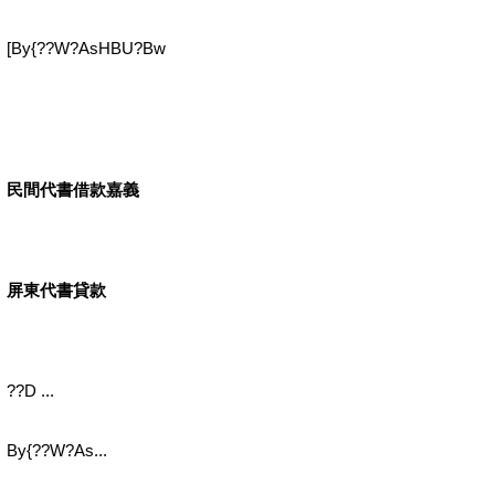
[By{??W?AsHBU?Bw
民間代書借款嘉義
屏東代書貸款
??D ...
By{??W?As...