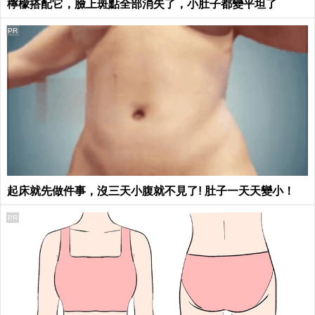
檸檬搭配它，臉上斑點全部消失了，小肚子都變平坦了
PR
起床就先做件事，沒三天小腹就不見了! 肚子一天天變小！
PR