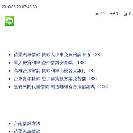
2016
/
05
/
29
07:45:39
99
0
0
苗栗汽車借款 貸款大小事免費諮詢管道〈28〉
軍人房貸利率 證件借錢安全嗎〈138〉
高雄合法當舖 貸款利率比較各大銀行〈8〉
台東青年貸款 想了解貸款方案免苦惱〈83〉
嘉義民間代書借款 知道哪裡有合法借錢嗎〈106〉
台南借錢方法
苗栗汽車借款