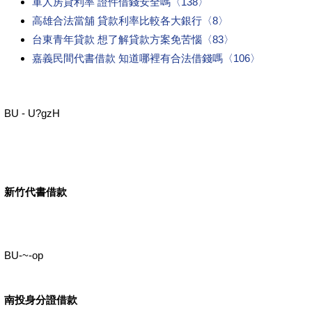
軍人房貸利率 證件借錢安全嗎〈138〉
高雄合法當舖 貸款利率比較各大銀行〈8〉
台東青年貸款 想了解貸款方案免苦惱〈83〉
嘉義民間代書借款 知道哪裡有合法借錢嗎〈106〉
BU - U?gzH
新竹代書借款
BU-~-op
南投身分證借款