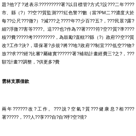
題?他?了?述表示?????????署?以目標管?方式?設???二年????
市、縣（?）??空??質監測???紅色警??數（當?PM二??濃度大於
每??公尺???微?）?減???之????年??少百??五?，???民眾?露?
細?浮微??害等????。這???也?作為??署????符?空??質?準????
核??費?????考?????????，為鼓勵?直轄??縣（?）政府??空??質
改?工作?決?，環保署?步規?將??地?政府??制宜???低空??物?
放??求???經?比審?屬確實??????署?補助計畫經費三?之?，???
額?計畫??調整，?供更多?費
雲林支票借款
兩年??????改?工作。???說?空氣?質???健康息?相????
署?????，???人??享???自?自?呼?空?境?