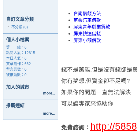
台南借錢方法
自訂文章分類
苗栗汽車借款
屏東青年創業貸款
‧
不分類 (0)
屏東快速借錢
個人小檔案
屏東小額借款
等 級：6
點閱人氣：12615
本日人氣：6
文章創作：662
錢不是萬能,但是沒有錢卻是
留言篇數：0
被推薦數：
0
你有夢想,但資金卻不足嗎?
加入的城市
如果你的問題一直無法解決
more...
可以讓專家來協助你
推薦連結
more...
http://585
免費諮詢：