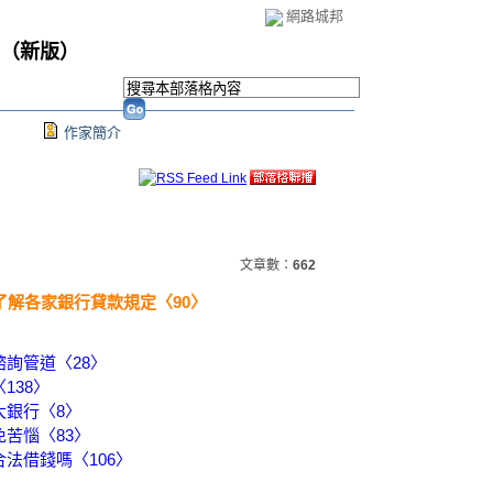
網路城邦
（
新版
）
作家簡介
文章數：
662
了解各家銀行貸款規定〈90〉
詢管道〈28〉
138〉
大銀行〈8〉
苦惱〈83〉
法借錢嗎〈106〉