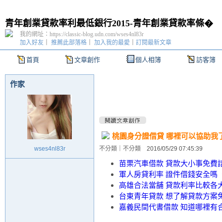
青年創業貸款率利最低銀行2015-青年創業貸款率條�
我的網址：https://classic-blog.udn.com/wses4nl83r
加入好友
｜
推薦此部落格
｜
加入我的最愛
｜
訂閱最新文章
首頁
文章創作
個人相簿
訪客簿
作家
桃園身分證借貸 哪裡可以協助我
wses4nl83r
不分類
｜
不分類
2016/05/29 07:45:39
苗栗汽車借款 貸款大小事免費諮
軍人房貸利率 證件借錢安全嗎〈
高雄合法當舖 貸款利率比較各
台東青年貸款 想了解貸款方案免
嘉義民間代書借款 知道哪裡有合