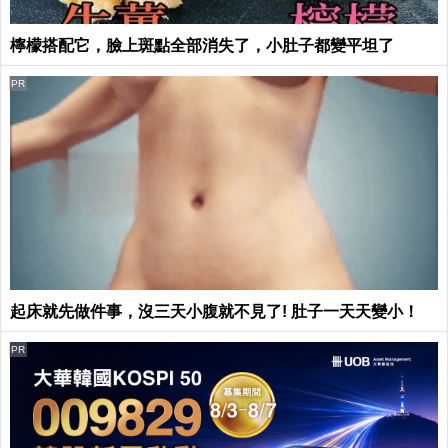
檸檬搭配它，臉上斑點全部消失了，小肚子都變平坦了
PR
起床就先做件事，沒三天小腹就不見了! 肚子一天天變小！
PR