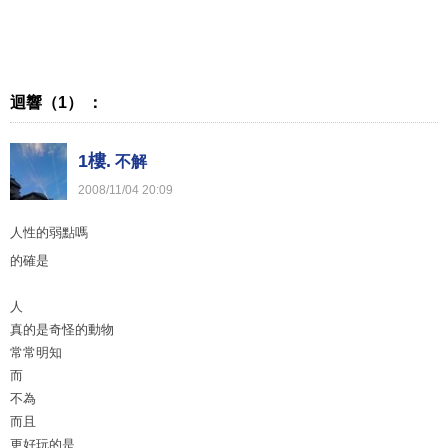
迴響（1） ：
1樓.
不解
2008
/
11
/
04
20
:
09
人性的弱點嗎
的確是
人
真的是奇怪的動物
常常明知
而
不為
而且
更好玩的是