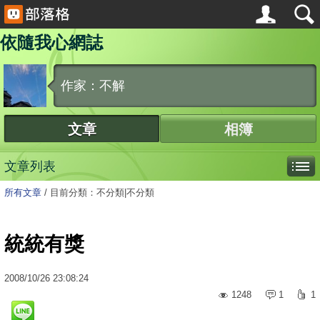
依隨我心網誌
作家：不解
文章
相簿
文章列表
所有文章
/
目前分類：不分類|不分類
統統有獎
2008
/
10
/
26
23:08:24
1248
1
1