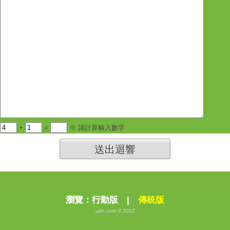
+
=
※ 請計算輸入數字
送出迴響
瀏覽：
行動版
|
傳統版
udn.com © 2012