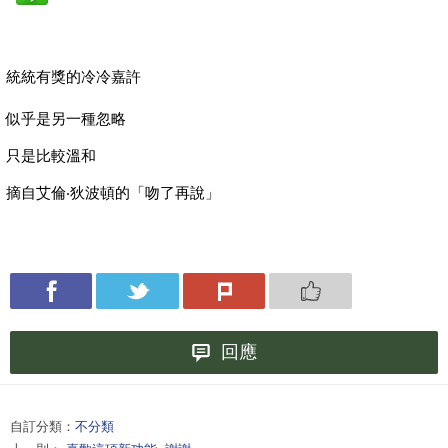
統統有獎的冷冷嘉許
似乎是另一種忽略
只是比較溫和
摘自艾倫‧狄波頓的「吻了再說」
回應
自訂分類：
不分類