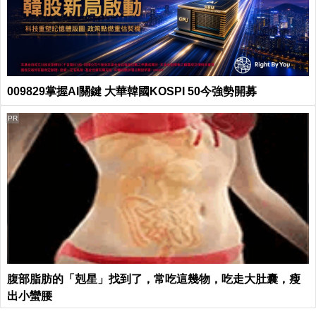
009829掌握AI關鍵 大華韓國KOSPI 50今強勢開募
PR
腹部脂肪的「剋星」找到了，常吃這幾物，吃走大肚囊，瘦
出小蠻腰