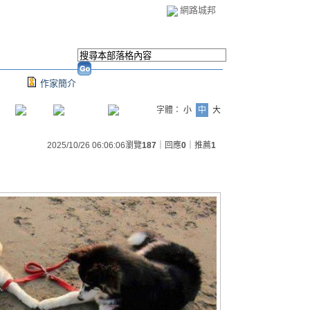
網路城邦
作家簡介
字體：
小
中
大
2025/10/26 06:06:06
瀏覽
187
｜回應
0
｜推薦
1