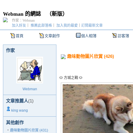
Webman 的網誌
（
新版
）
作家：Webman
加入好友
｜
推薦此部落格
｜
加入我的最愛
｜
訂閱最新文章
首頁
文章創作
個人相簿
訪客簿
作家
趣味動物圖片欣賞 (426)
🐶 方城之戰 🐶
Webman
文章推薦人
(1)
king wang
其他創作
‧
趣味動物圖片欣賞 (431)