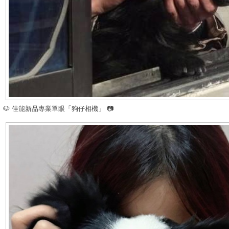
🐶 佳能新品專業單眼「狗仔相機」 📷