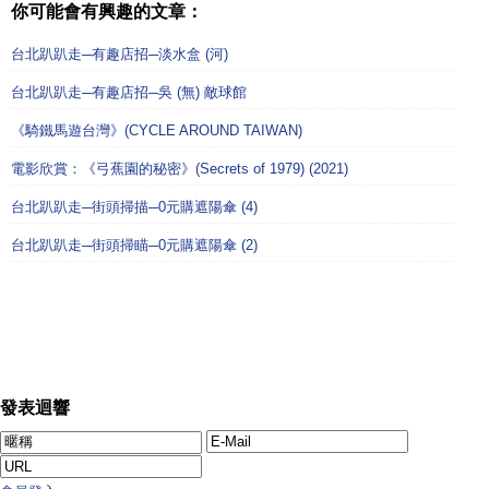
你可能會有興趣的文章：
台北趴趴走─有趣店招─淡水盒 (河)
台北趴趴走─有趣店招─吳 (無) 敵球館
《騎鐵馬遊台灣》(CYCLE AROUND TAIWAN)
電影欣賞：《弓蕉園的秘密》(Secrets of 1979) (2021)
台北趴趴走─街頭掃描─0元購遮陽傘 (4)
台北趴趴走─街頭掃瞄─0元購遮陽傘 (2)
發表迴響