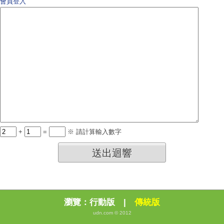
會員登入
+
=
※ 請計算輸入數字
送出迴響
瀏覽：
行動版
|
傳統版
udn.com © 2012