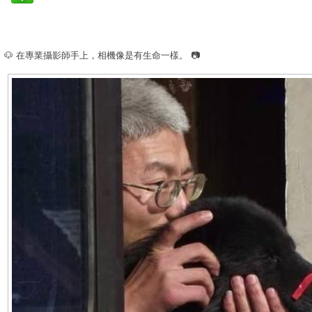
🐶 在專業攝影師手上，相機像是有生命一樣。 📷