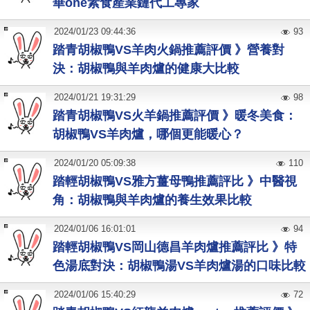
華one素食產業鏈代工專家
2024
/
01
/
23
09:44:36
93
踏青胡椒鴨VS羊肉火鍋推薦評價 》營養對
決：胡椒鴨與羊肉爐的健康大比較
2024
/
01
/
21
19:31:29
98
踏青胡椒鴨VS火羊鍋推薦評價 》暖冬美食：
胡椒鴨VS羊肉爐，哪個更能暖心？
2024
/
01
/
20
05:09:38
110
踏輕胡椒鴨VS雅方薑母鴨推薦評比 》中醫視
角：胡椒鴨與羊肉爐的養生效果比較
2024
/
01
/
06
16:01:01
94
踏輕胡椒鴨VS岡山德昌羊肉爐推薦評比 》特
色湯底對決：胡椒鴨湯VS羊肉爐湯的口味比較
2024
/
01
/
06
15:40:29
72