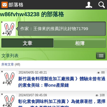
w86fvhw43238 的部落格
作家：王偉來的推薦評比好物71799
文章
相簿
文章列表
所有文章
(48)
2024
/
04
/
05
02:48:21
88
新竹蔬食料理製造加工廠推薦 》體驗未曾有過
的素食美味：華one產業鏈
2024
/
03
/
07
09:45:09
108
彰化素食調味料加工推薦 》為健康著想，選擇