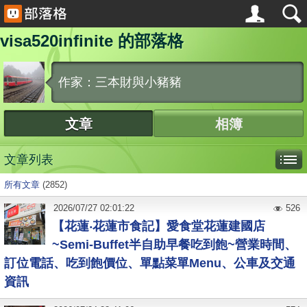
visa520infinite 的部落格
作家：三本財與小豬豬
文章
相簿
文章列表
所有文章
(2852)
2026
/
07
/
27
02:01:22
526
【花蓮‧花蓮市食記】愛食堂花蓮建國店
~Semi-Buffet半自助早餐吃到飽~營業時間、
訂位電話、吃到飽價位、單點菜單Menu、公車及交通
資訊