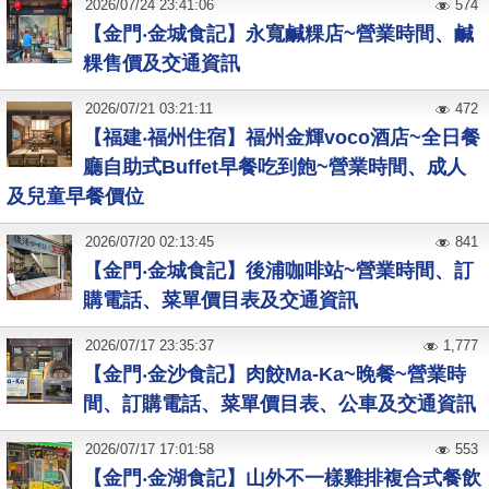
2026
/
07
/
24
23:41:06
574
【金門‧金城食記】永寬鹹粿店~營業時間、鹹
粿售價及交通資訊
2026
/
07
/
21
03:21:11
472
【福建‧福州住宿】福州金輝voco酒店~全日餐
廳自助式Buffet早餐吃到飽~營業時間、成人
及兒童早餐價位
2026
/
07
/
20
02:13:45
841
【金門‧金城食記】後浦咖啡站~營業時間、訂
購電話、菜單價目表及交通資訊
2026
/
07
/
17
23:35:37
1,777
【金門‧金沙食記】肉餃Ma-Ka~晚餐~營業時
間、訂購電話、菜單價目表、公車及交通資訊
2026
/
07
/
17
17:01:58
553
【金門‧金湖食記】山外不一樣雞排複合式餐飲