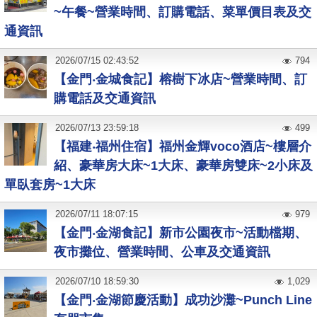
~午餐~營業時間、訂購電話、菜單價目表及交
通資訊
2026
/
07
/
15
02:43:52
794
【金門‧金城食記】榕樹下冰店~營業時間、訂
購電話及交通資訊
2026
/
07
/
13
23:59:18
499
【福建‧福州住宿】福州金輝voco酒店~樓層介
紹、豪華房大床~1大床、豪華房雙床~2小床及
單臥套房~1大床
2026
/
07
/
11
18:07:15
979
【金門‧金湖食記】新市公園夜市~活動檔期、
夜市攤位、營業時間、公車及交通資訊
2026
/
07
/
10
18:59:30
1,029
【金門‧金湖節慶活動】成功沙灘~Punch Line