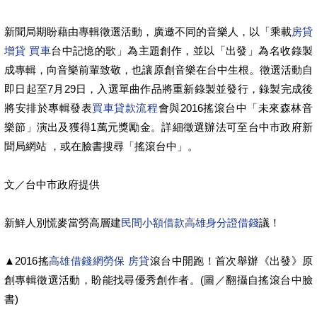
新聞局期盼藉由專輯徵選活動，廣邀不同的音樂人，以「乘載
房貸
增貸 買車
台中記憶的歌」為主題創作，並以「出發」為名收錄製
成專輯，向音樂前輩致敬，也讓原創音樂在台中生根。徵選活動自
即日起至7月29日，入選單曲作品將重新錄製並發行，錄製完成後
將安排於專輯發表
買車貸款流程
會與2016搖滾台中「未來森林音
樂節」演出及獲得1萬元獎勵金。詳細徵選辦法可至台中市政府新
聞局網站 ，或在臉書搜尋「搖滾台中」。
文／台中市政府提供
新鮮人別慌麥當勞高層建
民間小額借款
高雄身分證借錢
議！
▲2016搖
高雄借錢網
勞保 房貸
滾台中開跑！首次舉辦《出發》原
創專輯徵選活動，盼能找尋優秀創作者。(圖／翻攝自搖滾台中臉
書)