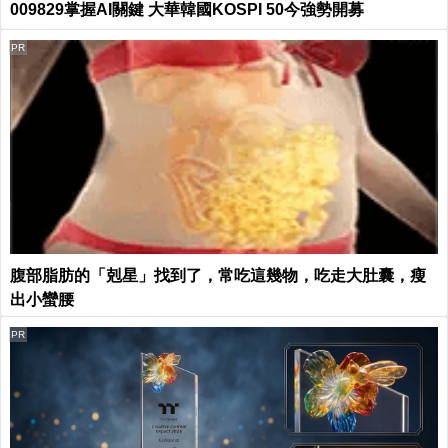
009829掌握AI關鍵 大華韓國KOSPI 50今強勢開募
PR
腹部脂肪的「剋星」找到了，常吃這幾物，吃走大肚囊，瘦
出小蠻腰
PR