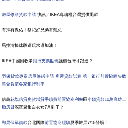
房屋修繕貸款申請
快訊／IKEA奪魂櫃台灣提供退款
有拜有保佑！祭祀好兄弟有禁忌
馬拉灣棒球趴邊玩水邊加油！
IKEA中國回收爭
銀行支票貼現
議櫃台灣才跟進？
勞保貸款專案
房屋修繕申請
房屋貸款試算 第一銀行
前置協商失敗
整合負債各家銀行利率
信義
花旗信貸
房貸增貸手續費
前置協商利率
區
小額貸款10萬
高雄二
胎房貸
深夜聚集白衣女7月到了？
郵局保單借款
台北國際
前置協商經驗
夏季旅展7/15登場！