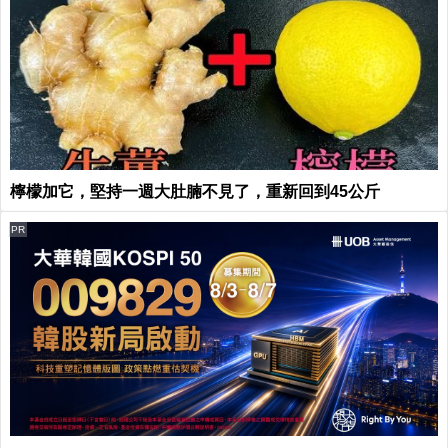
檸檬加它，堅持一週大肚腩不見了，重新回到45公斤
PR