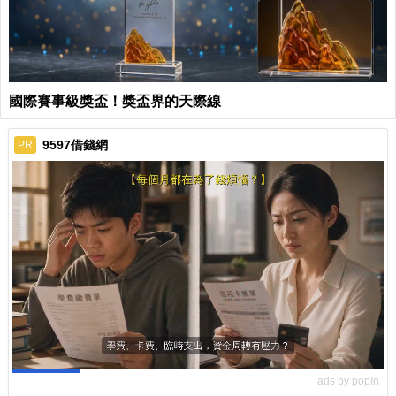
國際賽事級獎盃！獎盃界的天際線
9597借錢網
PR
ads by popIn