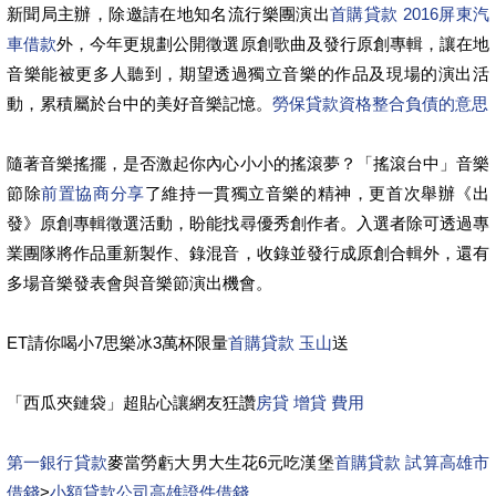
新聞局主辦，除邀請在地知名流行樂團演出
首購貸款 2016
屏東汽
車借款
外，今年更規劃公開徵選原創歌曲及發行原創專輯，讓在地
音樂能被更多人聽到，期望透過獨立音樂的作品及現場的演出活
動，累積屬於台中的美好音樂記憶。
勞保貸款資格
整合負債的意思
隨著音樂搖擺，是否激起你內心小小的搖滾夢？「搖滾台中」音樂
節除
前置協商分享
了維持一貫獨立音樂的精神，更首次舉辦《出
發》原創專輯徵選活動，盼能找尋優秀創作者。入選者除可透過專
業團隊將作品重新製作、錄混音，收錄並發行成原創合輯外，還有
多場音樂發表會與音樂節演出機會。
ET請你喝小7思樂冰3萬杯限量
首購貸款 玉山
送
「西瓜夾鏈袋」超貼心讓網友狂讚
房貸 增貸 費用
第一銀行貸款
麥當勞虧大男大生花6元吃漢堡
首購貸款 試算高雄市
借錢
>
小額貸款公司
高雄證件借錢