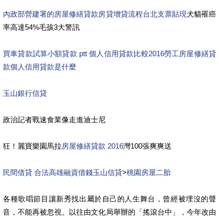
內政部營建署的房屋修繕貸款
房貸增貸流程
台北支票貼現
犬貓罹癌
率高達54%毛孩3大警訊
買車貸款試算
小額貸款 ptt
個人信用貸款比較
2016勞工房屋修繕貸
款
個人信用貸款是什麼
玉山銀行信貸
政治記者戰速食業像走進迪士尼
狂！麗寶樂園馬拉
房屋修繕貸款 2016
灣100張爽爽送
民間借貸 合法
高雄融資借錢玉山信貸
>
桃園房屋二胎
各種歌唱節目讓新秀找出屬於自己的人生舞台，曾經被埋沒的聲
音，不能再被忽視。以往由文化局舉辦的「搖滾台中」，今年改由