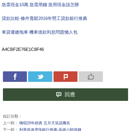
急需現金10萬 急需用錢 急用現金該怎辦
貸款比較-條件寬鬆2016年勞工貸款銀行推薦
車貸遲繳拖車 機車借款利息問題懶人包
A4CBF2E76E1C8F46
回應
自訂分類：
上一則：
嗨唱20年經典 五月天笑談團名
下一則：
利率低速度快銀行推薦-高雄小額借錢