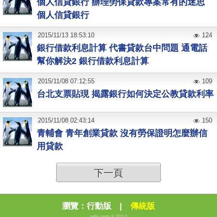
個人信貸銀行 辦理勞保貸款專案常有的迷思
個人信貸銀行
2015
/
11
/
13
18:53:10
124
銀行借款利息計算 代書貸款台中問題 通電話
幫你解決2 銀行借款利息計算
2015
/
11
/
08
07:12:55
109
台北支票貼現 揭露銀行如何決定公教貸款利率
2015
/
11
/
08
02:43:14
150
青輔會 青年創業貸款 沒有勞保證明怎麼辦信
用貸款
下一頁
瀏覽：
行動版
|
傳統版
udn.com © 2012