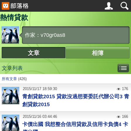
熱情貸款
作家：v70gr0as8
文章
相簿
文章列表
所有文章
(426)
2015
/
11
/
17
18:59:30
176
青創貸款2015 貸款沒過想要委託代辦公司3 青
創貸款2015
2015
/
11
/
16
03:44:46
166
卡債出國 我想整合信用貸款及信用卡負債4 卡