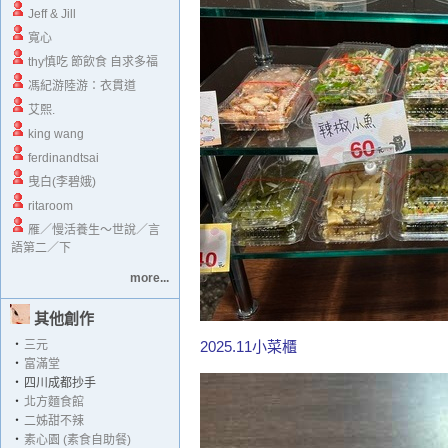
Jeff & Jill
寬心
thy慎吃 節飲食 自求多福
馮紀游陸游：衣貫道
艾熙.
king wang
ferdinandtsai
曳白(李碧娥)
ritaroom
雁／慢活養生～世說／言
語第二／下
more...
其他創作
‧
三元
2025.11小菜櫃
‧
富滿堂
‧
四川成都抄手
‧
北方麵食館
‧
二姊甜不辣
‧
素心園 (素食自助餐)