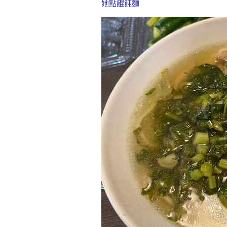
她點餛飩麵