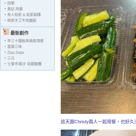
‧
田蔥
‧
黃記 肉羹
‧
有人知影 & 祐家麻糬
‧
明家手工牛肉麵館
最新創作
‧
年三十鐵板串燒居酒屋
‧
富錦三味
‧
Ziga Zaga
‧
三元
‧
士東市場2F 目鏡麵攤
這天跟Christy兩人一起用餐，也好