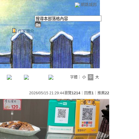
網路城邦
作家簡介
字體：
小
中
大
2026/05/15 21:29:44
瀏覽
1214
｜回應
1
｜推薦
22