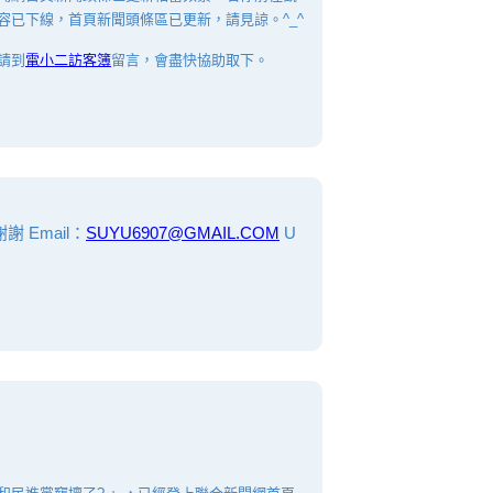
容已下線，首頁新聞頭條區已更新，請見諒。^_^
請到
電小二訪客簿
留言，會盡快協助取下。
Email：
SUYU6907@GMAIL.COM
U