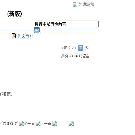
網路城邦
（
新版
）
作家簡介
字體：
小
中
大
共有
2724
則留言
友和氣.
／共
273
頁