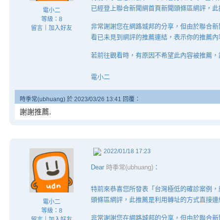
已經登上聯合新聞網首頁新聞頭條區網評，此
電小二
等級：8
非常謝謝您在網路城邦的分享，但由於聯合新
留言
｜
加入好友
看已未見到網評的推薦連結，表示你的推薦內
若前往觀看時，有原因不希望此內容被推薦，
電小二
時季常(ubhuang) 於 2023/03/26 13:41 回覆：
謝謝推薦.
2022/01/18 17:23
Dear
時季常(ubhuang)
：
特前來恭喜您所發表「台灣極低的確診案例，
頭條區網評，此推薦是利用轉址的方式直接連
電小二
等級：8
非常謝謝您在網路城邦的分享，但由於聯合新
留言
｜
加入好友