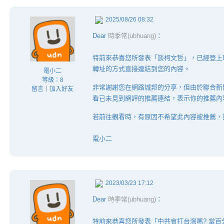
2025/08/26 08:32
Dear
時季常(ubhuang)
：
特前來恭喜您所發表「談柯文哲」，已經登上
轉址的方式直接連結到您的內容。
電小二
等級：8
非常謝謝您在網路城邦的分享，但由於聯合新
留言
｜
加入好友
看已未見到網評的推薦連結，表示你的推薦內
若前往觀看時，有原因不希望此內容被推薦，
電小二
2023/03/23 17:12
Dear
時季常(ubhuang)
：
特前來恭喜您所發表「中共會打台灣嗎? 當