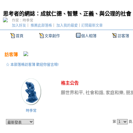
思考者的網誌：成就仁德、智慧、正義、與公理的社會
作家：時季常
加入好友
｜
推薦此部落格
｜
加入我的最愛
｜
訂閱最新文章
首頁
文章創作
個人相簿
訪客簿
訪客簿
☆ 本部落格訪客簿 歡迎你留言唷!
格主公告
願世界和平, 社會和諧, 家庭和樂, 朋
時季常
第
頁