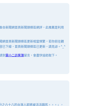
聯合新聞網首頁新聞頭條區網評，此推薦是利用
聞網首頁新聞頭條區更新相當頻繁，若你前往觀
容已下線，首頁新聞頭條區已更新，請見諒。^_^
請到
電小二訪客簿
留言，會盡快協助取下。
百分之六十八的台灣人即將被活活餓死。。。」，