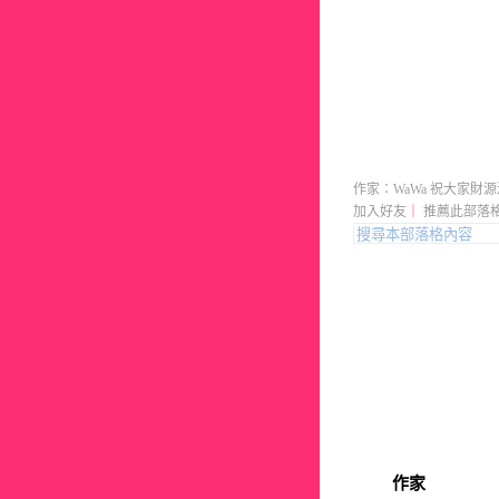
WaWa的
作家：WaWa 祝大家財
加入好友
｜
推薦此部落
作家