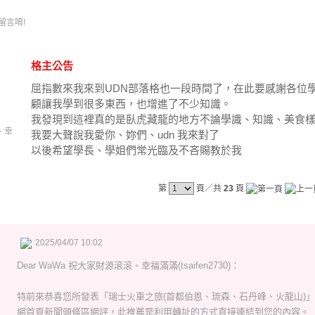
留言唷!
格主公告
屈指數來我來到UDN部落格也一段時間了，在此要感謝各位
顧讓我學到很多東西，也增進了不少知識。
我發現到這裡真的是臥虎藏龍的地方不論學識、知識、美食
、幸
我要大聲說我愛你、妳們、udn 我來對了
以後希望學長、學姐們常光臨及不吝賜教於我
第
頁／共
23
頁
2025/04/07 10:02
Dear
WaWa 祝大家財源滾滾、幸福滿滿(tsaifen2730)
：
特前來恭喜您所發表「瑞士火車之旅(首都伯恩、琉森、石丹峰、火龍山)
網首頁新聞頭條區網評，此推薦是利用轉址的方式直接連結到您的內容。