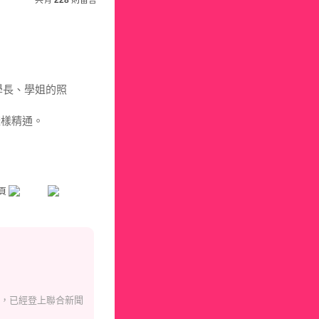
共有
228
則留言
學長、學姐的照
樣樣精通。
」，已經登上聯合新聞