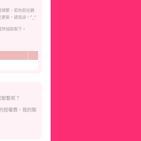
當頻繁，若你前往觀
更新，請見諒。^_^
盡快協助取下。
您聯繫呢？
的授權費，我的聯