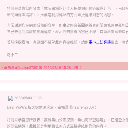
特前來恭喜您所發表「武陵農場粉紅佳人把整個山頭染成粉紅色」，已經
新聞頭條區網評，此推薦是利用轉址的方式直接連結到您的內容。
非常謝謝您在網路城邦的分享，但由於聯合新聞網首頁新聞頭條區更新相
看已未見到網評的推薦連結，表示你的推薦內容已下線，首頁新聞頭條區已
若前往觀看時，有原因不希望此內容被推薦，請到
電小二訪客簿
留言，會
電小二
滿滿(tsaifen2730) 於 2024/02/19 15:28 回覆：
2022/05/03 11:38
Dear
WaWa 祝大家財源滾滾、幸福滿滿(tsaifen2730)
：
特前來恭喜您所發表「高雄壽山公園探洞、柴山阿郎壹秘境」，已經登上
頭條區網評，此推薦是利用轉址的方式直接連結到您的內容。