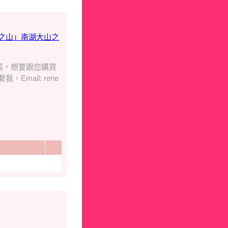
之山」南湖大山之
張，想要跟您購買
ail: rene