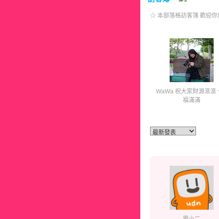
☆ 本部落格訪客簿 歡迎你
WaWa 祝大家財源滾滾
福滿滿