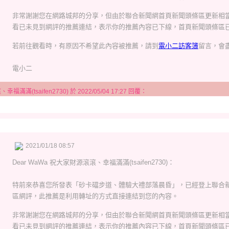
非常謝謝您在網路城邦的分享，但由於聯合新聞網首頁新聞頭條區更新相
看已未見到網評的推薦連結，表示你的推薦內容已下線，首頁新聞頭條區已
若前往觀看時，有原因不希望此內容被推薦，請到
電小二訪客簿
留言，會
電小二
滿滿(tsaifen2730) 於 2022/05/04 17:27 回覆：
2021/01/18 08:57
Dear
WaWa 祝大家財源滾滾、幸福滿滿(tsaifen2730)
：
特前來恭喜您所發表「砂卡礑步道、體驗大禮部落晨昏」，已經登上聯合
區網評，此推薦是利用轉址的方式直接連結到您的內容。
非常謝謝您在網路城邦的分享，但由於聯合新聞網首頁新聞頭條區更新相
看已未見到網評的推薦連結，表示你的推薦內容已下線，首頁新聞頭條區已