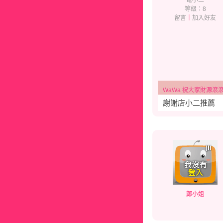
電小二
等級：8
留言
｜
加入好友
WaWa 祝大家財源滾滾、幸福
謝謝店小二推薦
鄭小姐