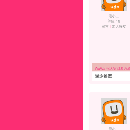
電小二
等級：8
留言
｜
加入好友
WaWa 祝大家財源滾滾、幸福
謝謝推薦
電小二