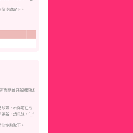
盡快協助取下。
合新聞網首頁新聞頭條
當頻繁，若你前往觀
更新，請見諒。^_^
盡快協助取下。