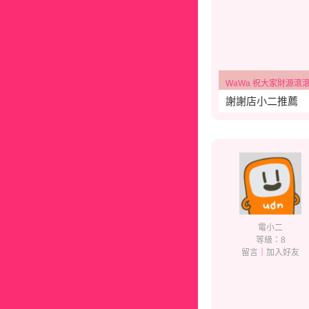
WaWa 祝大家財源滾滾、幸福
謝謝店小二推薦
電小二
等級：8
留言
｜
加入好友