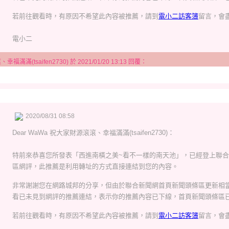
若前往觀看時，有原因不希望此內容被推薦，請到
電小二訪客簿
留言，會
電小二
滿滿(tsaifen2730) 於 2021/01/20 13:13 回覆：
2020/08/31 08:58
Dear
WaWa 祝大家財源滾滾、幸福滿滿(tsaifen2730)
：
特前來恭喜您所發表「西進南橫之美~看不一樣的南天池」，已經登上聯
區網評，此推薦是利用轉址的方式直接連結到您的內容。
非常謝謝您在網路城邦的分享，但由於聯合新聞網首頁新聞頭條區更新相
看已未見到網評的推薦連結，表示你的推薦內容已下線，首頁新聞頭條區已
若前往觀看時，有原因不希望此內容被推薦，請到
電小二訪客簿
留言，會