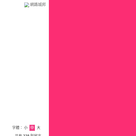
網路城邦
字體：
小
中
大