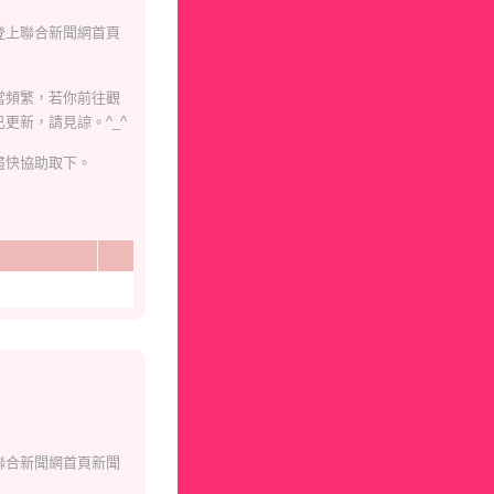
登上聯合新聞網首頁
當頻繁，若你前往觀
更新，請見諒。^_^
盡快協助取下。
聯合新聞網首頁新聞