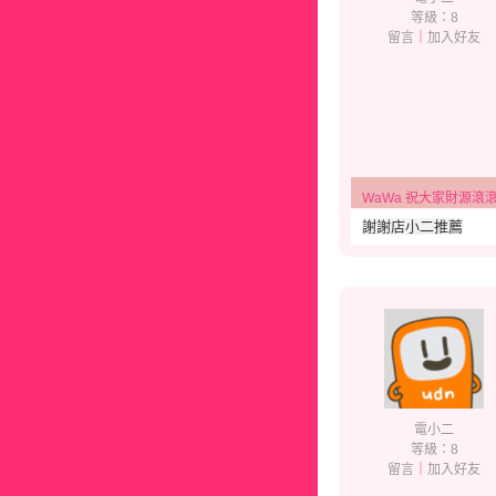
等級：8
留言
｜
加入好友
WaWa 祝大家財源滾滾、幸福
謝謝店小二推薦
電小二
等級：8
留言
｜
加入好友