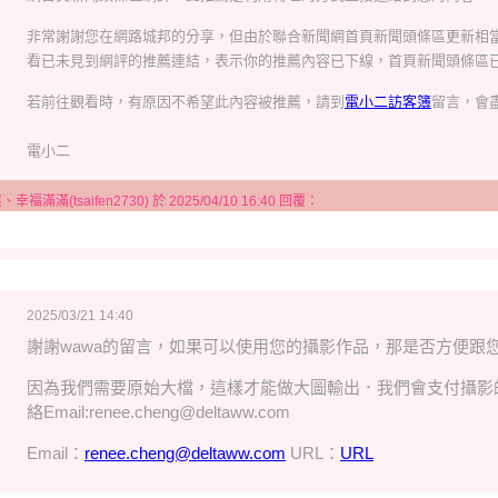
非常謝謝您在網路城邦的分享，但由於聯合新聞網首頁新聞頭條區更新相
看已未見到網評的推薦連結，表示你的推薦內容已下線，首頁新聞頭條區已
若前往觀看時，有原因不希望此內容被推薦，請到
電小二訪客簿
留言，會
電小二
滿滿(tsaifen2730) 於 2025/04/10 16:40 回覆：
2025/03/21 14:40
謝謝wawa的留言，如果可以使用您的攝影作品，那是否方便跟
因為我們需要原始大檔，這樣才能做大圖輸出．我們會支付攝影
絡Email:renee.cheng@deltaww.com
Email：
renee.cheng@deltaww.com
URL：
URL