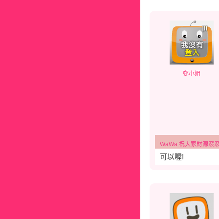
鄭小姐
WaWa 祝大家財源滾滾、幸福
可以喔!