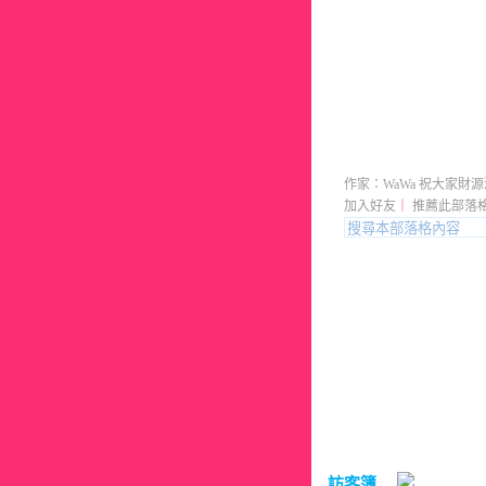
WaWa的
作家：WaWa 祝大家財
加入好友
｜
推薦此部落
訪客簿