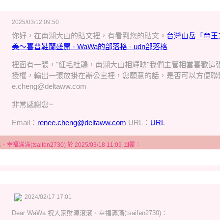
2025/03/12 09:50
你好，在南湖大山的貼文裡，有看到您的貼文。
台灣山岳「帝王
美～喜普鞋蘭盛開 - WaWa的部落格 - udn部落格
裡面有一張，"紅毛杜鵑，南湖大山相輝映"我們主管相當喜歡這
授權，輸出一張放掛在辦公室裡，您願意的話，是否可以方便聯繫我，Em
e.cheng@deltaww.com
非常感謝您~
Email：
renee.cheng@deltaww.com
URL：
URL
滿滿(tsaifen2730) 於 2025/03/18 11:09 回覆：
2024/02/17 17:01
Dear
WaWa 祝大家財源滾滾、幸福滿滿(tsaifen2730)
：