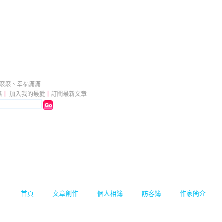
部落格
（
新版
）
源滾滾、幸福滿滿
格
｜
加入我的最愛
｜
訂閱最新文章
首頁
文章創作
個人相簿
訪客簿
作家簡介