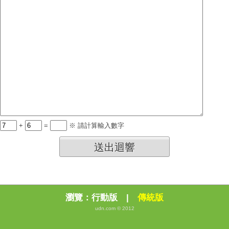
+
=
※ 請計算輸入數字
送出迴響
瀏覽：
行動版
|
傳統版
udn.com © 2012