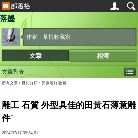
落墨
作家：草根收藏家
文章
相簿
文章列表
所有文章
/
目前分類：興趣嗜好|收藏
雕工 石質 外型具佳的田黃石薄意雕
件ˋ
2024
/
07
/
17
09:54:01