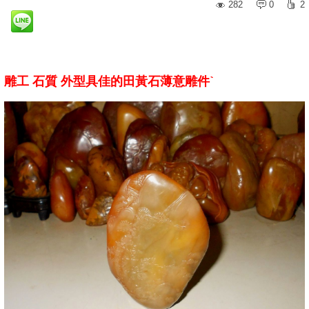
282
0
2
雕工 石質 外型具佳的田黃石薄意雕件ˋ