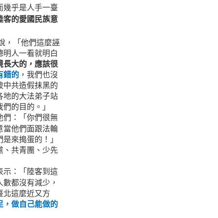
而幾乎是人手一臺
陸客的愛國民族意
說，「他們這麼誣
聰明人一看就明白
境長大的，應該很
有錯的
，我們也沒
被中共造假抹黑的
各地的大法弟子站
我們的目的。」
他們：「你們很無
意當他們面跟法輪
們是來搗蛋的！」
黨、共青團、少先
表示：「陸客到這
人數都沒有減少，
臺北這麼近又方
足，做自己能做的