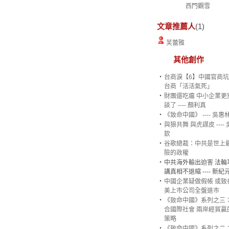
西門觀雪
文章推薦人
(1)
芙蕾雅
其他創作
‧
台商淚【6】中國官商
台商「活活氣死」
‧
財團還吃癟 中小企業更
談了 ---- 顏利真
‧
《致命中國》 ---- 吳惠
‧
與狼共舞 與虎謀皮 ----
欽
‧
谷歌總裁：中共是世上
險的政權
‧
中共海外輸出迫害 法輪
講真相不退縮 ---- 新紀
‧
中國企業疑做假帳 或致
美上市公司全盤退市
‧
《致命中國》系列之三
合國際社會 兩岸經貿贏
策略
‧
《致命中國》系列之二