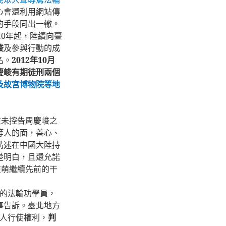
心會還利用網站傳
的手段同出一轍。
10
年起，陸續向臺
峻
及參與行動的成
名。
2012
年
10
月
慶峻有期徒刑兩個
及故宮博物院等地
在未控告周慶峻之
等人的面，善心、
講述在中國大陸持
楚明白，且還允諾
復萌繼續先前的干
的法輪功學員，
事告訴。臺北地方
人行使權利，
判