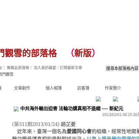
門觀雪的部落格
（
新版
）
友
｜
推薦此部落格
｜
加入我的最愛
｜
訂閱最新文章
西門觀雪
頁
文章創作
個人相簿
訪客簿
作家簡介
中共海外輸出迫害 法輪功講真相不退縮 ---- 新紀元
2013/02/01 08:25:30
(
第
311
期
2013/01/24)
趙芷菱
近年來，臺灣一個名為
愛國同心會
的組織，經常性地開
輪功學員講真相的景點附近出沒，
以車上擴音器向周邊的