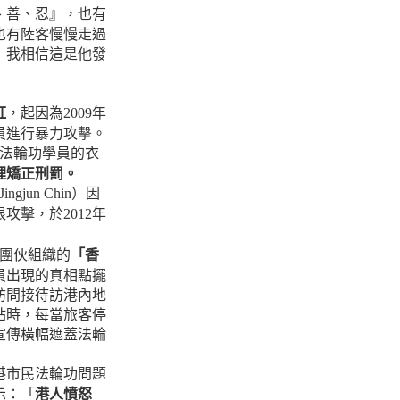
、善、忍』，也有
也有陸客慢慢走過
』我相信這是他發
紅
，起因為
年
2009
員進行暴力攻擊。
法輪功學員的衣
理矯正刑罰。
）因
Jingjun Chin
恨攻擊，於
年
2012
團伙組織的
「香
員出現的真相點擺
訪問接待訪港內地
站時，每當旅客停
宣傳橫幅遮蓋法輪
港市民法輪功問題
示：「
港人憤怒