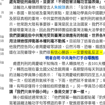
處有期徒刑兩個月，並要求「不得妨害法輪功言論表達」
無
法輪功人權律師團發言人
朱婉琪
表示：「全球多地，包
洲、泰國、新加坡及臺灣的景點，是法輪功學員向中國觀
：與
濟
及邪惡真相的重地，中共當然視為眼中釘。被判刑的被告
示，他常跑大陸有事要辦。臺灣是民主法治國家，我們不
意破壞臺灣法治，因此我們律師團協助臺灣法輪大法學會
我們要讓這些中共幫兇受到臺灣法律應有的制裁，世界各
探幽
用法律途徑捍衛基本權利毫不動搖。
目前除了妨害自由案
的啟
他我們控告同心會周慶峻等誹謗、公然污辱、恐嚇、煽惑
探幽
還在法院審理中。我們很
有信心勝訴，一定要撥亂反正。
的啟
明者自明 中共海外打手自曝醜態
探幽
甫遭判刑的周慶峻不知悔改，帶人轉換地方，去
101
大
了，轉而出現在臺北國父紀念館周邊。長期堅持每天到該
的法輪功學員陳小姐表示：「每次周慶峻約夥同四至五人
探幽
現一次，但若遇到氣候不佳、下雨，他們就不會過來了；
鐘，有時卻僅待十分鐘拍拍照便離去。」另一學員范小姐
探幽
講『我們只來半個小時』，像是交差了事一樣。
」
陳小姐描述通常情況：「他們開著一輛四面都貼著『釣
寫著誣衊法輪功字句等標語的車子，駛進遊客停車場、也