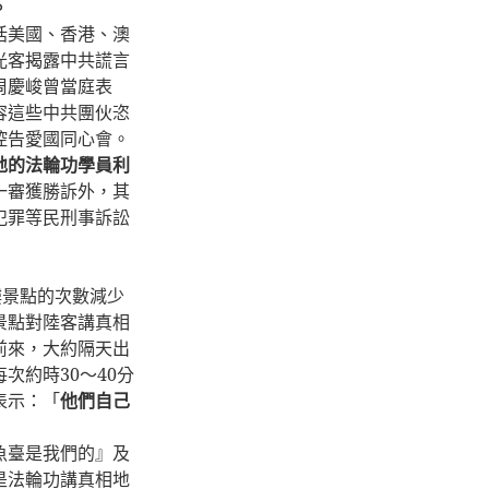
。
括美國、香港、澳
光客揭露中共謊言
周慶峻曾當庭表
容這些中共團伙恣
控告愛國同心會。
地的法輪功學員利
一審獲勝訴外，其
犯罪等民刑事訴訟
」
樓景點的次數減少
景點對陸客講真相
前來，大約隔天出
每次約時
30
～
40
分
表示：「
他們自己
魚臺是我們的』及
是法輪功講真相地