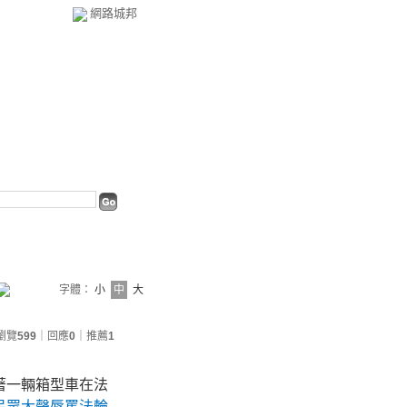
網路城邦
字體：
小
中
大
瀏覽
599
｜回應
0
｜推薦
1
著一輛箱型車在法
民眾大聲辱罵法輪