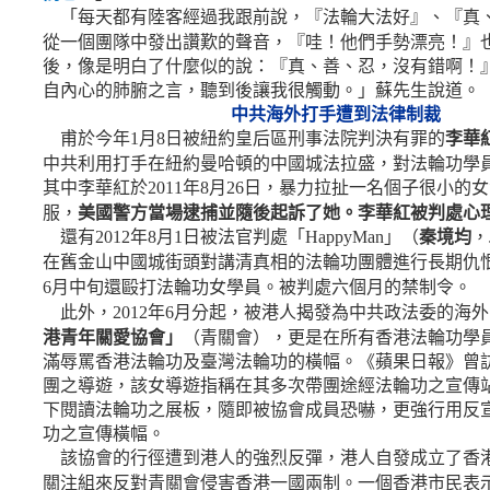
「每天都有陸客經過我跟前說，『法輪大法好』、『真
從一個團隊中發出讚歎的聲音，『哇！他們手勢漂亮！』
後，像是明白了什麼似的說：『真、善、忍，沒有錯啊！
自內心的肺腑之言，聽到後讓我很觸動。」蘇先生說道。
中共海外打手遭到法律制裁
甫於今年
月
日被紐約皇后區刑事法院判決有罪的
李華
1
8
中共利用打手在紐約曼哈頓的中國城法拉盛，對法輪功學
其中李華紅於
年
月
日，暴力拉扯一名個子很小的女
2011
8
26
服，
美國警方當場逮捕並隨後起訴了她。李華紅被判處心
還有
年
月
日被法官判處「
」（
秦境均
，
2012
8
1
HappyMan
在舊金山中國城街頭對講清真相的法輪功團體進行長期仇
月中旬還毆打法輪功女學員。被判處六個月的禁制令。
6
此外，
年
月分起，被港人揭發為中共政法委的海外
2012
6
港青年關愛協會」
（青關會），更是在所有香港法輪功學
滿辱罵香港法輪功及臺灣法輪功的橫幅。《蘋果日報》曾
團之導遊，該女導遊指稱在其多次帶團途經法輪功之宣傳
下閱讀法輪功之展板，隨即被協會成員恐嚇，更強行用反
功之宣傳橫幅。
該協會的行徑遭到港人的強烈反彈，港人自發成立了香
關注組來反對青關會侵害香港一國兩制。一個香港市民表