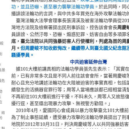
功，並且恐嚇、甚至暴力襲擊法輪功學員。
於此同時，同
播誹謗法輪功的言詞，與中共多年買兇在海外攻擊法輪功
臺灣法輪大法學會理事長張清溪及被害法輪功學員從
20
灣地方法院及檢察署提出民刑事訴訟，控告該會會長
周慶
員誹謗、公然汙辱、恐嚇、煽惑犯罪、妨害自由等多項罪
底，臺北法院以共同強暴妨害人行使權利，判處為首的周
坑殺
月。
但周慶峻不知收斂悔改，繼續帶人到臺北國父紀念館
騷擾學員。
別
中共迫害延伸台灣
林
據
101
大樓前講真相的法輪功學員張先生表示：「其實
 吳景
前，已有非常多次且是不同人前往該會會所，當著周慶峻
最危
耐心且充分地講述法輪功在大陸被迫害的事實真相，包括
續發生的活摘器官罪行等；周等人當場應該都已經相當清
功
不再前往
101
大樓前進行干擾。不料未久，周等人又故態
元
在
擾行逕，甚至還出現暴力攻擊、無視警方勸阻。」
2010
年
4
月，愛國同心會成員以暴力攻擊臺北
101
大樓前
：結
為了制止事態延續，遭受暴力攻擊的法輪功學員提出了刑
的
地院於
2012
年
10
月
31
日，判決周慶峻等人以共同強暴妨害
：製