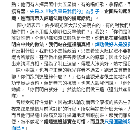
點；他們有人揮舞著中共五星旗、有的唱紅歌、拿標語，
擴音器，
先是以『釣魚臺是我們的』為引子，
企圖先勾起
識，進而再帶入誣衊法輪功的謾罵話語
」。
陳小姐表示，許多觀光客大部分是明白的，有的對我們
衊你們，怎不用個大喇叭也反擊他們？」我說：「你們是
誰對誰錯，全世界都知道法輪功是什麼，
你們是在那個環
明白中共的做法，我們站在這裡講真相，
煉功做好人是沒
有反對什麼，我們也不是搞政治，只是希望大陸民眾不要
謊言所蒙蔽，甚至做出傷害善良修煉人的憾事；因此全球
出來講清真相，是為了制止迫害、傳遞大法美好，這才是
陳小姐說，也有些正義的觀光客看不過去，跑過去質問
聊！你們跑到這邊幹什麼？！」也有些觀光客很生氣地特
功學員要資料，像是無言的抗議。也有人跟我們說，「他
她說，「你們明白就好！」然後給他們做三退（退出共產
隊）。
曾經受粉粹性骨折，因為煉法輪功而完全康復的蘇先生
裡來都是幾個月前就訂好的行程，所以無論是什麼天候，
而且他們是翻山越嶺又漂洋過海地走到跟前來，那我們離
便，怎不做呢？
錯過這機緣實在可惜，而且我
只是圓融補
而已。
」