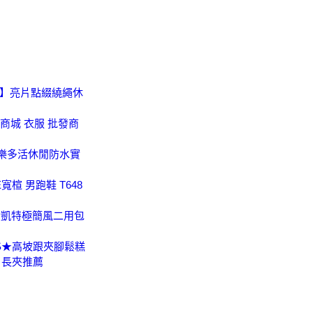
樂絲】亮片點綴繞繩休
商城 衣服 批發商
日系樂多活休閒防水實
寬楦 男跑鞋 T648
 英倫凱特極簡風二用包
ES★高坡跟夾腳鬆糕
 長夾推薦