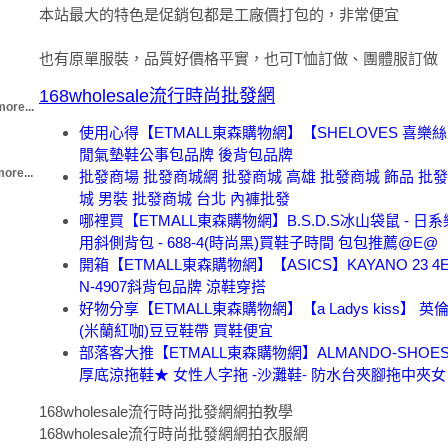
本站最大的特色是促銷包都是工廠價打包的，非常便宜
也有原單服裝，品質好價格平實，也可T恤訂做、團體服訂做
168wholesale流行時尚批發網
more...
使用心得【ETMALL東森購物網】【SHELOVES 喜
閒氣墊鞋公事包品牌 後背包品牌
ore...
批發商場 批發商城網 批發商城 高雄 批發商城 飾品 批發
城 男裝 批發商城 台北 內褲批發
哪裡買【ETMALL東森購物網】B.S.D.S冰山袋鼠 - 
用斜側背包 - 688-4(時尚黑)買鞋子時間 包包推薦@E@
開箱【ETMALL東森購物網】【ASICS】KAYANO 23 4E
N-4907斜背包品牌 涼鞋穿搭
好物分享【ETMALL東森購物網】【a Ladys kiss】
(米蘭紅咖)豆豆鞋帶 買鞋便宜
部落客大推【ETMALL東森購物網】ALMANDO-SHO
厚底涼拖鞋★ 女性人字拖 -沙灘鞋- 防水台夾腳拖中夾女
168wholesale流行時尚批發網網拍教學
168wholesale流行時尚批發網網拍衣服網