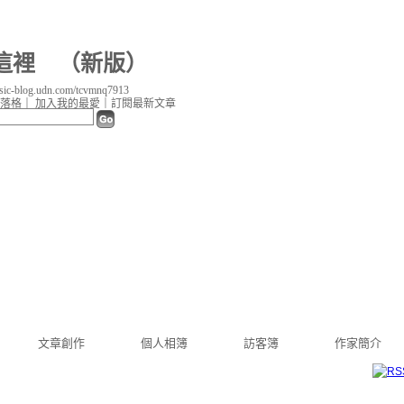
這裡
（
新版
）
c-blog.udn.com/tcvmnq7913
落格
｜
加入我的最愛
｜
訂閱最新文章
文章創作
個人相簿
訪客簿
作家簡介