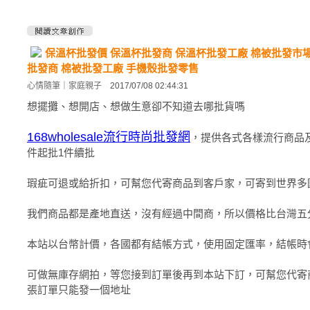
保溫杯批發價 保溫杯批發商 保溫杯批發工廠 棉被批發市場
批發商 棉被批發工廠 手機殼批發零售
心情隨筆
｜
家庭親子
2017/07/08 02:44:31
想擺攤、想開店、想做生意卻不知道去哪批貨嗎
168wholesale流行時尚批發網
，提供各式各樣流行商品
件起批1件續批
瑕疵可退或給折扣，可幫您代寄商品到客戶家，可寄到世界多
我們商品都是產地直送，沒有經過中間商，所以價格比台灣五
本站以台幣計價，各國都有結帳方式，使用固定匯率，結帳時
可做無庫存網拍，等您接到訂單後再到本站下訂，可幫您代寄
張訂單只能發一個地址