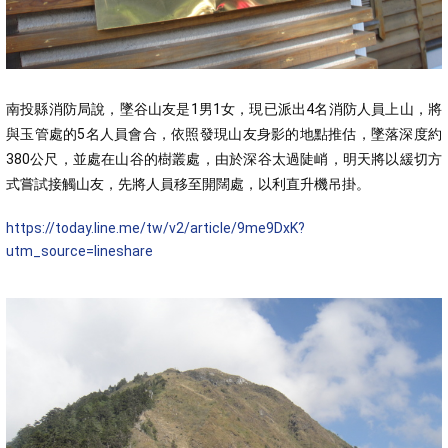
南投縣消防局說，墜谷山友是1男1女，現已派出4名消防人員上山，將
與玉管處的5名人員會合，依照發現山友身影的地點推估，墜落深度約
380公尺，並處在山谷的樹叢處，由於深谷太過陡峭，明天將以緩切方
式嘗試接觸山友，先將人員移至開闊處，以利直升機吊掛。
https://today.line.me/tw/v2/article/9me9DxK?
utm_source=lineshare