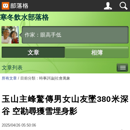
寒冬飲水部落格
作家：眼高手低
文章
相簿
文章列表
所有文章
/
目前分類：時事評論|社會萬象
玉山主峰驚傳男女山友墜380米深
谷 空勘尋獲雪埋身影
2025
/
04
/
26
05:50:06