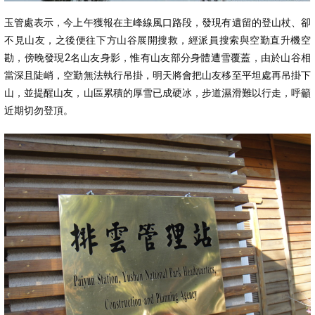
玉管處表示，今上午獲報在主峰線風口路段，發現有遺留的登山杖、卻
不見山友，之後便往下方山谷展開搜救，經派員搜索與空勤直升機空
勘，傍晚發現2名山友身影，惟有山友部分身體遭雪覆蓋，由於山谷相
當深且陡峭，空勤無法執行吊掛，明天將會把山友移至平坦處再吊掛下
山，並提醒山友，山區累積的厚雪已成硬冰，步道濕滑難以行走，呼籲
近期切勿登頂。