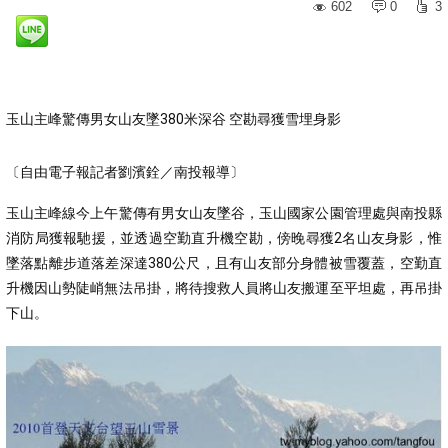
602
0
3
玉山主峰驚傳男女山友墜380米深谷 空勘尋獲雪埋身影
〔自由電子報記者劉濱銓／南投報導〕
玉山主峰線今上午驚傳有男女山友墜谷，玉山國家公園管理處與南投縣
消防局獲報馳援，並透過空勤直升機空勘，傍晚尋獲2名山友身影，惟
墜落點離步道落差深達380公尺，且有山友部分身體被雪覆蓋，空勤直
升機因山勢陡峭無法吊掛，將待搜救人員將山友搬運至平坦處，再吊掛
下山。