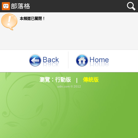
本頻道已關閉！
瀏覽：
行動版
|
傳統版
udn.com © 2012