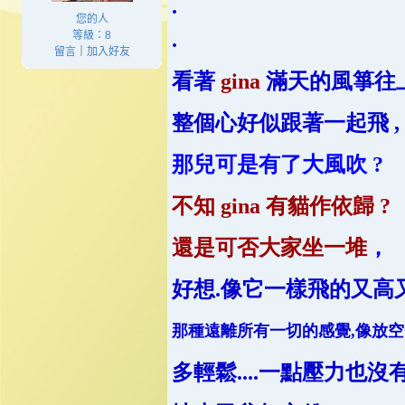
.
您的人
.
等級：8
留言
｜
加入好友
看著
gina
滿天的風箏往上
整個心好似跟著一起飛 ,
那兒可是有了大風吹 ?
不知 gina 有貓作依歸 ?
還是可否大家坐一堆
，
好想.像它一樣飛的又高
那種遠離所有一切的感覺,像放
多輕鬆
....
一點壓力也沒