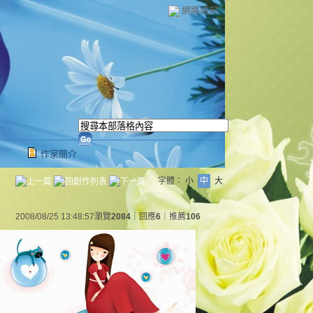
網路城邦
作家簡介
字體：
小
中
大
2008/08/25 13:48:57
瀏覽
2084
｜回應
6
｜推薦
106