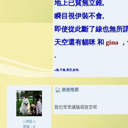
地上已貧無立錐,
瞬目視伊裝不會,
即使從此斷了線也無所
天空還有貓咪 和
gina
，
.
.
無,不會,真空,妙有.
謝謝推薦
我也常常讓腦袋放空呢
☆珂玭☆
等級：8