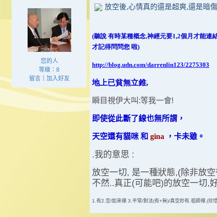
放空後,心情真的還是超爽,還是暗傷
(聽說 有時某種概念,神經元要1,2個月才能連結..
才記得問問您 啦)
您的人
http://blog.udn.com/darrenlin123/2275303
等級：8
留言
｜
加入好友
地上已貧無立錐,
瞬目視伊大叫:等我一會!
即使從此斷了線也無所謂，
天空還有貓咪 和
gina
，卡未雖。
.我的意思 :
放空一切, 是一種狀態,(除非放空
不然..真正(可能吧)的放空一切,好
1.有2.空/如來禪 3.平常/對法(有+無)/真空妙有.祖師禪.(珍