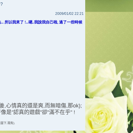
?
2009/01/02 22:21
. 所以我來了 !...嗯..我說我自己啦, 過了一些時候
後,心情真的還是爽,而無暗傷,那ok);
像是"認真的遊戲"卻"滿不在乎" !
惜當下,現有).