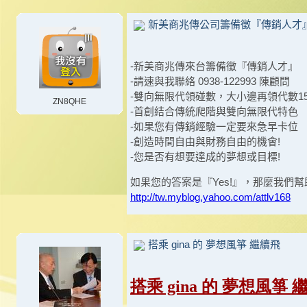
新美商兆傳公司籌備徵『傳銷人才』 
-新美商兆傳來台籌備徵『傳銷人才』
-請速與我聯絡 0938-122993 陳顧問
-雙向無限代領碰數，大小邊再領代數1
ZN8QHE
-首創結合傳統爬階與雙向無限代特色
-如果您有傳銷經驗一定要來急早卡位
-創造時間自由與財務自由的機會!
-您是否有想要達成的夢想或目標!
如果您的答案是『Yes!』，那麼我們幫
http://tw.myblog.yahoo.com/attlv168
搭乘 gina 的 夢想風箏 繼續飛
搭乘 gina 的 夢想風箏 