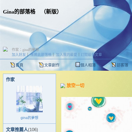
Gina的部落格
（
新版
）
作家：gina的夢想
加入好友
｜
推薦此部落格
｜
加入我的最愛
｜
訂閱最新文章
首頁
文章創作
個人相簿
訪客簿
作家
放空一切
gina的夢想
文章推薦人
(106)