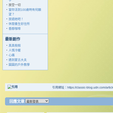
子
‧
放空一切
‧
當你活到100歲時有何願
望？
‧
放過她吧！
‧
休閒養生好住所
‧
香醇咖啡
最新創作
‧
真真假假
‧
人情冷暖
‧
心痛
‧
遇到蒙古大夫
‧
圓圓的戶外教學
引用網址：https://classic-blog.udn.com/artic
回應文章