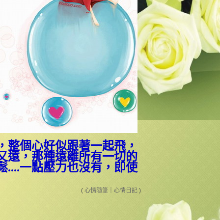
，整個心好似跟著一起飛，
又遠，那種遠離所有一切的
鬆
....
一點壓力也沒有，即使
(
心情隨筆
｜
心情日記
)