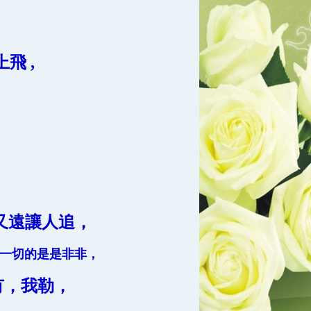
飛 ,
又遠讓人追，
空一切的是是非非，
有，我勒，