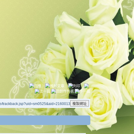
le/trackback.jsp?uid=sm0525&aid=2160013