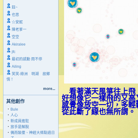
鈺~
也思
☆安妮
陳老爹一
空空
Akiralee
jfc
最初的感動 雨不停
Ailing
笑笑-綠洲 明湖 故鄉
情！
more...
看著滿天風箏往上飛
好想像它一樣飛的又高
其他創作
感覺像放空一切，多輕
‧
Bule
從此斷了線也無所謂。
‧
人心
‧
新成員進駐
‧
放手是解脫
‧
偶而裝傻、神經大條點過日