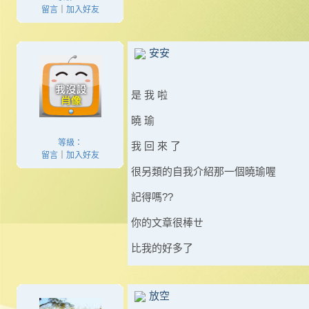
留言
｜
加入好友
安安
是 我 啦
曉 瑜
等級：
我 回 來 了
留言
｜
加入好友
很另類的自我介紹那一個曉瑜喔
記得嗎??
你的文章很棒ㄝ
比我的好多了
放空