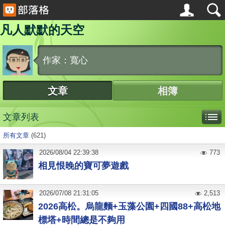
凡人默默的天空
作家：寬心
文章
相簿
文章列表
所有文章
(621)
2026
/
08
/
04
22:39:38
773
相見恨晚的寶可夢遊戲
2026
/
07
/
08
21:31:05
2,513
2026高松。烏龍麵+玉藻公園+四國88+高松地
標塔+時間總是不夠用