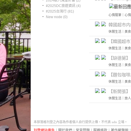
‧
2024歐八減重計畫 (2)
‧
#2025DC旅遊資訊 (4)
‧
#2025台灣行 (81)
心情隨筆
｜
心情
‧
New node (0)
韓國超市内
休閒生活
｜
美食
【韓國超市】 
休閒生活
｜
美食
【缺德舅】
休閒生活
｜
美食
【麵包咖啡店】 
休閒生活
｜
美食
【新開張】 I
休閒生活
｜
旅人
本部落格刊登之內容為作者個人自行提供上傳，不代表 udn 立場。
刊登網站廣告
︱
關於我們
︱
常見問題
︱
服務條款
︱
著作權聲明