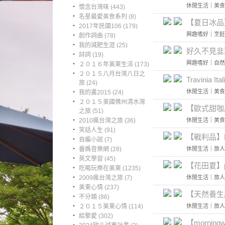
休閒生活
｜
美食
‧
懷念台灣味 (443)
‧
名星最愛美食系列 (8)
【夏日冰品】Rita
‧
2017年民國106 (179)
興趣嗜好
｜
烹飪
‧
創作詞曲 (78)
‧
我的減肥生涯 (25)
好久不見韭
‧
詩詞 (19)
興趣嗜好
｜
自然
‧
２０１６年美東生活 (173)
‧
２０１５八月台灣八日之
Travinia Ita
旅 (24)
休閒生活
｜
美食
‧
我的畫2015 (24)
‧
２０１５美國佛州清水灣
【歐式甜咖店】P
之旅 (51)
‧
2010瘋台灣之旅 (36)
休閒生活
｜
美食
‧
笑話人生 (91)
【戰利品】Buc
‧
自編小說 (7)
‧
番媽音樂網 (28)
休閒生活
｜
旅人
‧
英文學習 (45)
【花田夏】pick
‧
吃喝玩樂在美東 (1235)
‧
2009瘋台灣之旅 (7)
休閒生活
｜
旅人
‧
美東心情 (237)
【天然養生店
‧
不分類 (86)
‧
２０１５美東心情 (114)
休閒生活
｜
旅人
‧
給摯愛 (302)
【mornin