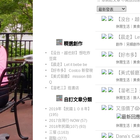
☆ 本網誌文章 不開放回應
【没台，越
休閒生活
｜
美食
【晨走】Let i
精選創作
創作
｜
另類創作
‧
【没台，越也好】想吃炸
【好市多】 C
豆腐
休閒生活
｜
美食
‧
【晨走】Let it bebe be
‧
【好市多】 Costco 新發現
【美式餐廳】 
‧
【美式餐廳】 mission BB
休閒生活
｜
美食
Q
‧
【溜老三】逛書店
【溜老三】
休閒生活
｜
旅人
自訂文章分類
又漲價了😱
‧
2019年【民國１０８年】
(195)
‧
2017台灣行-NOW (57)
休閒生活
｜
美食
‧
2018年民國(107) (93)
‧
三餐 (1163)
Dana's Ca
‧
甜點 (377)