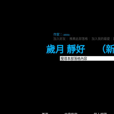
作家：-anna-
加入好友
｜
推薦此部落格
｜
加入我的最愛
｜
歲月 靜好
（