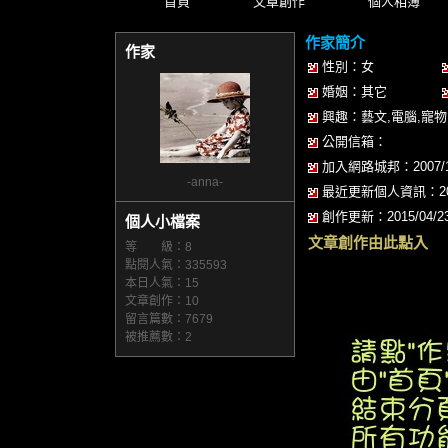
首頁
文章創作
個人相簿
作家簡介
作家
性別：女
婚姻：其它
興趣：藝文,電腦,寵物
公開信箱：
加入網路城邦：2007/12/
-anna-
最近更新個人資訊：2019/
創作更新：2015/04/23 
個人小檔案
文章創作由此點入
等 級：8
點閱人氣：335593
本日人氣：15
文章創作：10
留言篇數：7679
被推薦數：
2