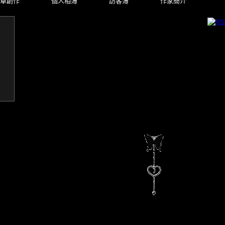
章創作
個人相簿
訪客簿
作家簡介