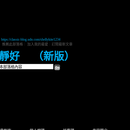
://classic-blog.udn.com/shellykite1234
｜
推薦此部落格
｜
加入我的最愛
｜
訂閱最新文章
 靜好
（
新版
）