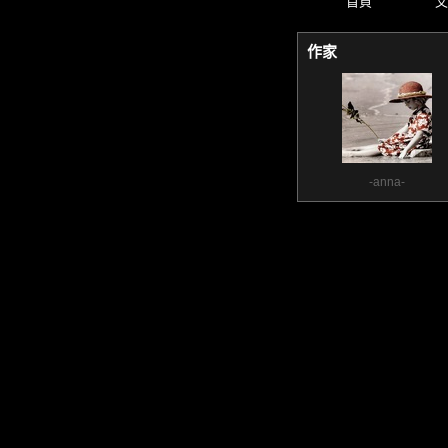
首頁
文
作家
-anna-