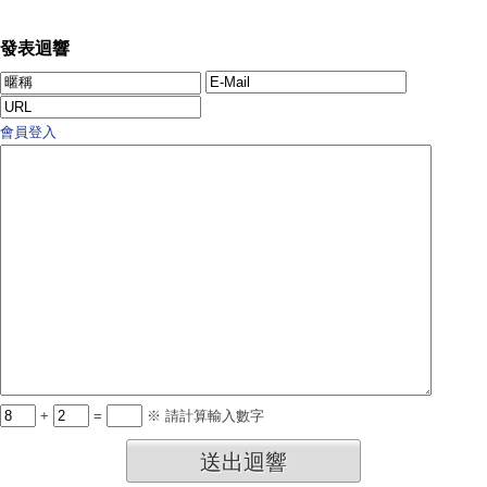
發表迴響
會員登入
+
=
※ 請計算輸入數字
送出迴響