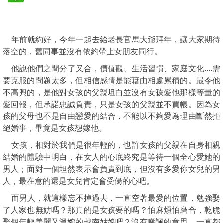
年前就約好，今年一起去給老長官馬大爺拜年，讓大家期待
落空的，舊同事並沒有依約帶上女朋友同行。
他說他們之間分了又合，價值觀、生活習慣、家庭文化....需
要克服的問題太多，但相信感情是能藉由相處累積的。最令他
不高興的，是他對女孩的父親坦白並沒有女孩愛他那樣等量的
愛回報，但承諾忠誠負責，只是女孩的父親並不買帳。因為女
孩的父母也不是自由戀愛的結合，不能以不夠愛為理由斷然拒
絕婚事，畢竟是女孩想嫁他。
女孩，相對於我們是很年輕的，也許女孩的父親在自身相親
結婚的體驗中明白，在女人的心底終究是等待一個全心愛她的
男人；面對一個坦然表示會負責到底，但沒有多愛你女兒的男
人，最在意的還是女兒肯定會受偒的心吧。
而男人，就這樣忘不掉過去，一直空著最愛的位置，勉強娶
了人家也無妨嗎？那真的是女孩要的嗎？怕麻煩怕磨合，乾脆
娶個年輕美麗又溫婉的越南姑娘吧？沒有嘲諷的意思，一直都