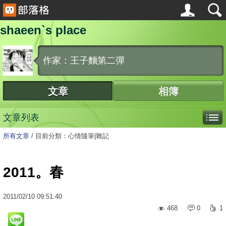
shaeen`s place
作家：王子麵第二彈
文章
相簿
文章列表
所有文章
/
目前分類：心情隨筆|雜記
2011。春
2011
/
02
/
10
09:51:40
468
0
1