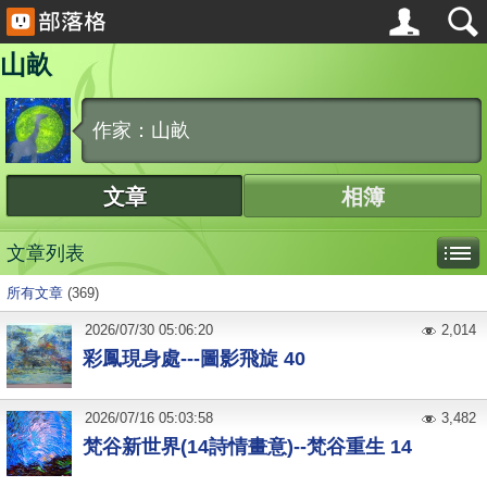
山畝
作家：山畝
文章
相簿
文章列表
所有文章
(369)
2026
/
07
/
30
05:06:20
2,014
彩鳳現身處---圖影飛旋 40
2026
/
07
/
16
05:03:58
3,482
梵谷新世界(14詩情畫意)--梵谷重生 14