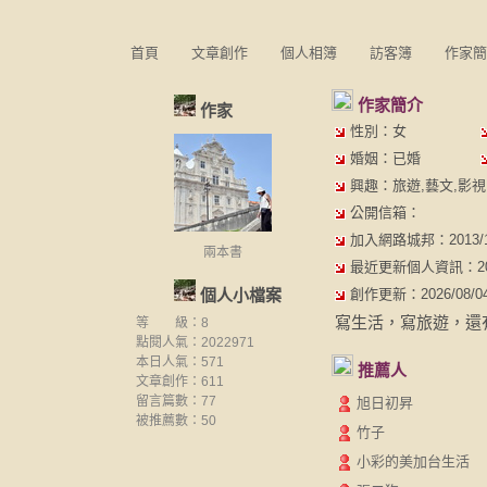
首頁
文章創作
個人相簿
訪客簿
作家簡
作家簡介
作家
性別：女
婚姻：已婚
興趣：旅遊,藝文,影視,
公開信箱：
加入網路城邦：2013/12/
兩本書
最近更新個人資訊：2023/
個人小檔案
創作更新：2026/08/04 
寫生活，寫旅遊，還
等 級：8
點閱人氣：2022971
本日人氣：571
推薦人
文章創作：611
留言篇數：77
旭日初昇
被推薦數：
50
竹子
小彩的美加台生活