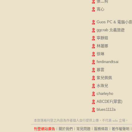
張二狗
寬心
Guos PC & 電腦小
ggcrab 北義旅遊
寧靜姐
林蓮娜
徐琳
ferdinandtsai
慕雲
紫兒佩佩
水珠兒
charleyho
ABCDEF(翠雲)
blues1112a
本部落格刊登之內容為作者個人自行提供上傳，不代表 udn 立場。
刊登網站廣告
︱
關於我們
︱
常見問題
︱
服務條款
︱
著作權聲明