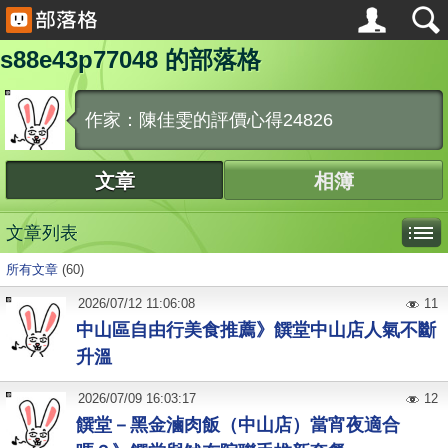
s88e43p77048 的部落格
作家：陳佳雯的評價心得24826
文章
相簿
文章列表
所有文章
(60)
2026
/
07
/
12
11:06:08
11
中山區自由行美食推薦》饌堂中山店人氣不斷
升溫
2026
/
07
/
09
16:03:17
12
饌堂－黑金滷肉飯（中山店）當宵夜適合