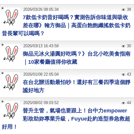
2026
/
03
/
26
08:05:34
38
7款低卡奶昔好喝嗎？實測告訴你味道與吸收
差在哪》翰方御品｜高蛋白飽飽纖搖飲低卡奶
昔長輩可以喝嗎？
2026
/
03
/
13
16:43:58
30
御品元冰火湯圓好吃嗎？》台北小吃美食指南
｜10家餐廳值得你收藏
2026
/
01
/
08
22:05:04
43
在台北辦活動最怕吵！還好有三餐四季這個靜
謐好地方
2025
/
08
/
02
09:03:52
44
晉升主管，氣場也要跟上！台中力empower
彩妝助妳專業升級，Fuyue赴約造型券急救超
好用！