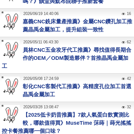
嗎？》饌堂與魷布院聯手推新套餐
2026
/
06
/
19
14:40:06
16
嘉義CNC銑床量產推薦》金屬CNC鑽孔加工推
薦晶禹金屬加工，提升組裝一致性
2026
/
05
/
11
06:43:30
62
員林CNC五金攻牙代工推薦》尋找值得長期合
作的OEM／ODM製造夥伴？首推晶禹金屬加
工
2026
/
05
/
08
17:24:59
42
彰化CNC客製代工推薦》高精度孔位加工首選
晶禹金屬加工
2026
/
03
/
28
13:08:47
32
【2025低卡奶昔推薦】7款人氣蛋白飲實測比
較，哪款值得買》MuseTime 莯蒔｜蒔光搖搖
控卡餐推薦哪一個口味？