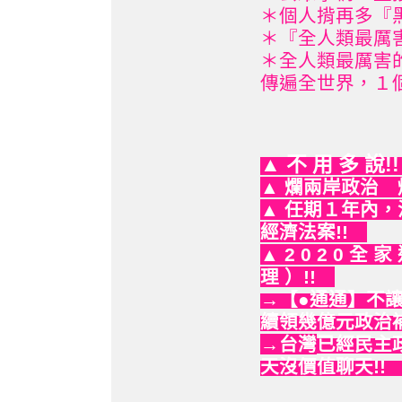
＊個人揹再多『黑
＊『全人類最厲害
＊全人類最厲害
傳遍全世界，１個
▲ 不 用 多 說!
▲ 爛兩岸政治
▲ 任期１年內
經濟法案!!
▲ 2 0 2 0 全 
理 ）!!
→【●通通】不
續領幾億元政治補
→台灣
已經民主
天沒價值聊天!