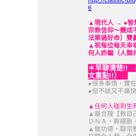
6
▲現代人 → ●智
宗教信仰～變成
法案過好命）雙贏
▲祝每位每天幸福
何人詐騙（人類非
早聊清楚!!
＊
文重點!!）
●很多事情，實在
●但不談又不痛快
▲任何人碰到生死
▲最合理【救自
ＤＮＡ、幹細胞
▲做功德，聊宗