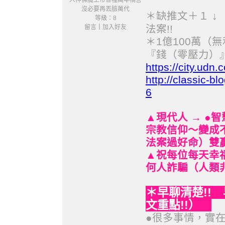
人神佛魔上帝各種萬年禍害
沒必要再丟臉萬代
缺推文＋１ 
＊
等級：8
法案!!
留言
｜
加入好友
1億100萬
＊
『錢（零壓力）』
https://city.ud
http://classic-
6
▲現代人 → ●智
宗教信仰～變成
法案過好命）雙贏
▲祝每位每天幸福
何人詐騙（人類非
早聊清楚!!
＊
文重點!!）
●很多事情，實在