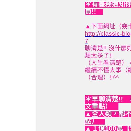
有義務通知你
＊
員!!
▲下面網址（幾十
http://classic-
7
聊清楚!! 沒什
類太多了!!
（人生看清楚），
繼續不懂大事（
（合理）!!^^
早聊清楚!!
＊
文重點）
▲全人類，都不
點）
▲１億100萬