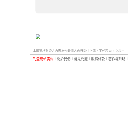
本部落格刊登之內容為作者個人自行提供上傳，不代表 udn 立場。
刊登網站廣告
︱
關於我們
︱
常見問題
︱
服務條款
︱
著作權聲明