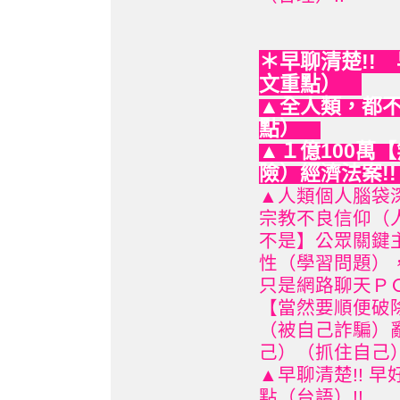
早聊清楚!!
＊
文重點）
▲全人類，都不
點）
▲１億100萬
險）經濟法案!
▲人類個人腦袋
宗教不良信仰（
不是】公眾關鍵
性（學習問題）
只是網路聊天Ｐ
【當然要順便破
（被自己詐騙）
己）（抓住自己
▲早聊清楚!! 早
點（台語）!!