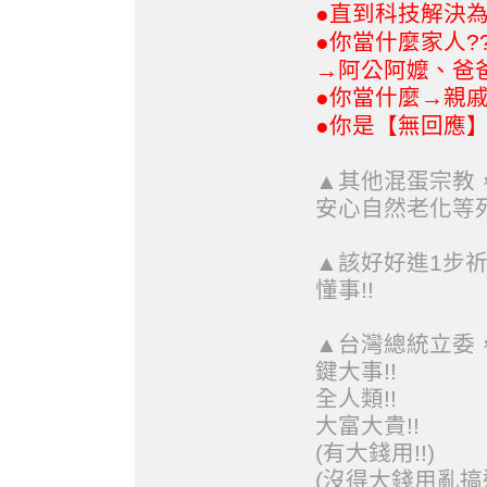
直到科技解決為止
●
你當什麼家人?
●
→阿公阿嬤、爸
你當什麼→親戚
●
你是【無回應】
●
▲其他混蛋宗教
安心自然老化等死
▲該好好進1步
懂事!!
▲台灣總統立委
鍵大事!!
全人類!!
大富大貴!!
(有大錢用!!)
(沒得大錢用亂搞造