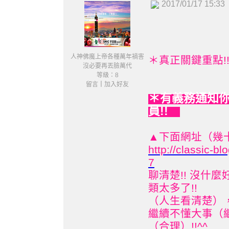
2017/01/17 15:33
人神佛魔上帝各種萬年禍害
＊真正關鍵重點!
沒必要再丟臉萬代
等級：8
留言
｜
加入好友
有義務通知你
＊
員!!
▲下面網址（幾十
http://classic-
7
聊清楚!! 沒什
類太多了!!
（人生看清楚），
繼續不懂大事（
（合理）!!^^