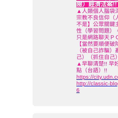
險）經濟法案!
▲人類個人腦袋
宗教不良信仰（
不是】公眾關鍵
性（學習問題）
只是網路聊天Ｐ
【當然要順便破
（被自己詐騙）
己）（抓住自己
▲早聊清楚!! 早
點（台語）!!
https://city.ud
http://classic-
6