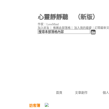
心靈靜靜聽
（
新版
）
作家：LoveMind
加入好友
｜
推薦此部落格
｜
加入我的最愛
｜
訂閱最新
首頁
文章創作
個人
訪客簿