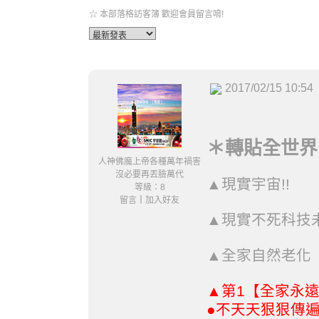
☆ 本部落格訪客簿 歡迎會員留言唷!
2017/02/15 10:54
＊轉貼全世界 L
人神佛魔上帝各種萬年禍害
沒必要再丟臉萬代
▲現實宇宙!!
等級：8
留言
｜
加入好友
▲現實不死科技未
▲全家自然老化【
第1【全家永遠
▲
不天天狠狠傳遍
●