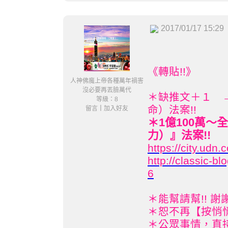
2017/01/17 15:29
《轉貼!!》
人神佛魔上帝各種萬年禍害
沒必要再丟臉萬代
＊缺推文＋１ 
等級：8
命）法案!!
留言
｜
加入好友
＊1億100萬
力）』法案!!
https://city.ud
http://classic-
6
＊能幫請幫!! 謝謝
＊恕不再【按悄悄
＊公眾事情，直接