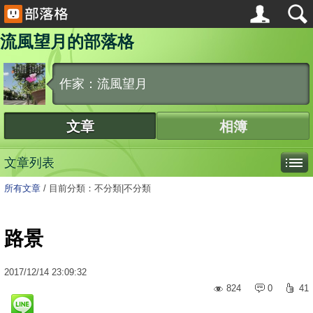
流風望月的部落格
作家：流風望月
文章
相簿
文章列表
所有文章
/
目前分類：不分類|不分類
路景
2017
/
12
/
14
23:09:32
824
0
41