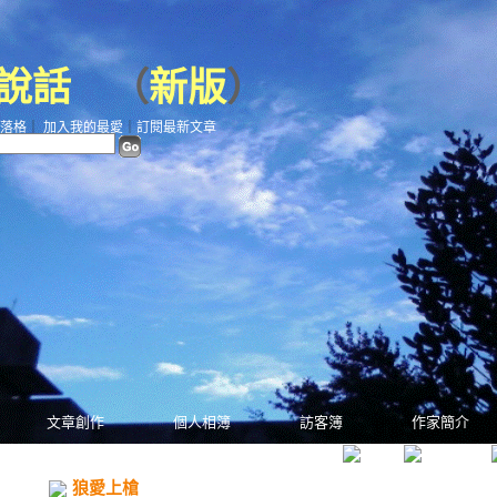
說話
（
新版
）
落格
｜
加入我的最愛
｜
訂閱最新文章
文章創作
個人相簿
訪客簿
作家簡介
狼愛上槍