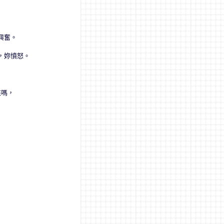
興奮。
，妳憤怒。
來嗎，