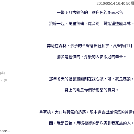
2010/03/14 16:40:50
瀏
一彎明月古銅色的，銀白色的湖面水色，
狼嚎一起，萬里無籟，尾音的回聲迴盪整座森林
奔馳在森林，沙沙的草聲磨擦著腳掌，風聲摀住耳
腳步是輕快的，背後的人影卻追的辛苦。
時）
那年冬天的溫馨畫面刻在我心頭，可，我是匹狼
家、專
身上的毛是你們所渴望的寶貝。
拿著槍，大口喘著氣的追逐，眼中透露出最憤怒的神情
因，我是匹狼，用嘴撕裂的是危害到我家族的人
ore...