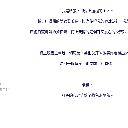
我是匹狼，卻愛上握槍的主人。
越是用渾濁的雙眼看著我，陽光使得我的眼球泛紅，我
四處飛竄鳥叫的驚慌聲，衝上天際的是刺耳又震心的火藥味
腎上腺素主掌我一切思緒，裂出尖牙的微笑妳看得出
逆風一個轉身，衝向前，迎向妳。
。
最後，
來自他
紅色的心碎染壞了綠色的地毯。
----------------------------------------------------------