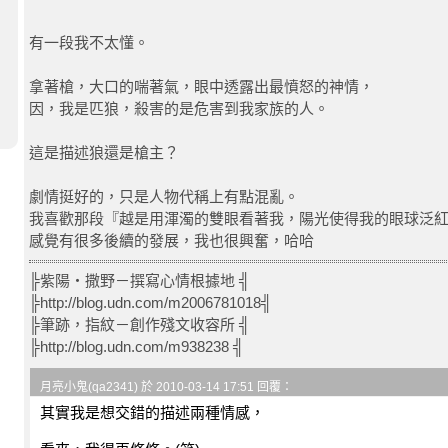
有一段我不太懂。
拿著槍，大口的喘著氣，眼中透露出最憤怒的神情，
因，我是匹狼，殺害的是危害到我家族的人。
這是描述狼還是槍主？
劇情挺好的，只是人物代稱上有點混亂。
我喜歡那段『越是用渾濁的雙眼看著我，陽光使得我的眼球泛
感覺有很多後續的發展，我也很興奮，哈哈
╠紫陽‧撒野－撰寫心情根據地 ╣
╠http://blog.udn.com/m2006781018╣
╠筆跡，指紋－創作殘文收容所 ╣
╠http://blog.udn.com/m938238 ╣
月亮小鬼(qa2341) 於 2010-03-14 17:51 回覆：
其實我是想交錯的描述兩種情感，