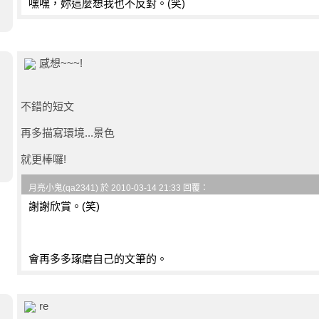
嘿嘿，妳這麼想我也不反對。(笑)
感想~~~!
不錯的短文
再多描寫環境...景色
就更棒囉!
月亮小鬼(qa2341) 於 2010-03-14 21:33 回覆：
謝謝欣賞。(笑)
會再多多琢磨自己的文筆的。
re