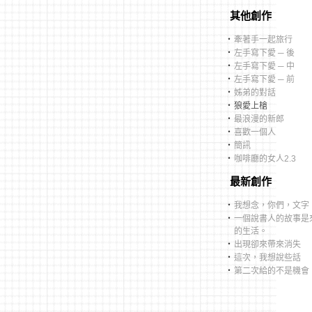
其他創作
‧
牽著手一起旅行
‧
左手寫下愛 ─ 後
‧
左手寫下愛 ─ 中
‧
左手寫下愛 ─ 前
‧
姊弟的對話
‧
狼愛上槍
‧
最浪漫的新郎
‧
喜歡一個人
‧
簡訊
‧
咖啡廳的女人2.3
最新創作
‧
我想念，你們，文字
‧
一個說書人的故事是
的生活。
‧
出現卻來帶來消失
‧
這次，我想說些話
‧
第二次給的不是機會