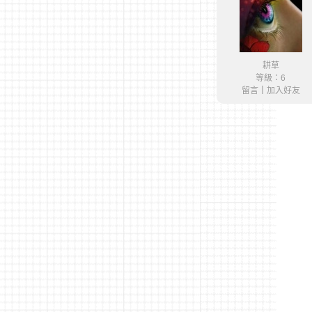
耕草
等級：6
留言
｜
加入好友