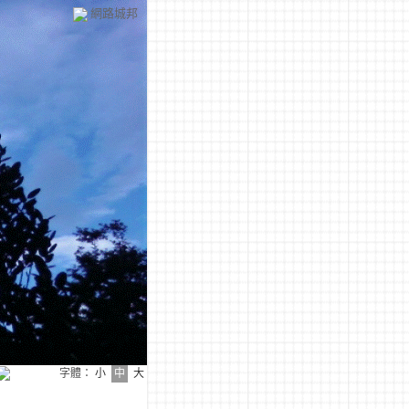
網路城邦
字體：
小
中
大