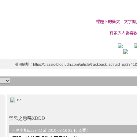
標題下的衝突，文字間
有多少人會喜歡
引用網址：https://classic-blog.udn.com/article/trackback.jsp?uid=qa234
re
禁忌之戀嗎XDDD
月亮小鬼(qa2341) 於 2010-03-16 22:16 回覆：