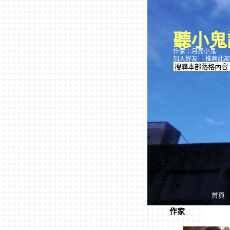
聽小鬼
作家：月亮小鬼
加入好友
｜
推薦此部
首頁
作家