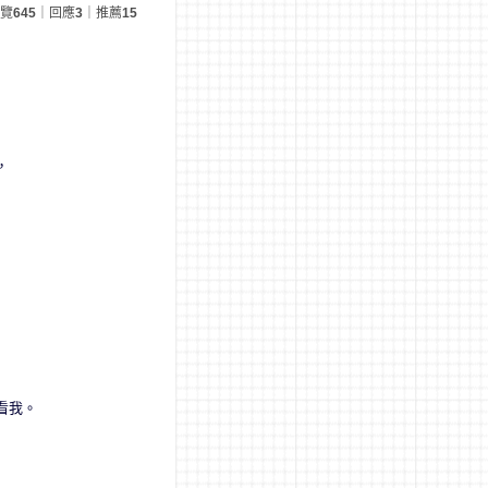
覽
645
｜回應
3
｜推薦
15
。
，
，
看我。
。