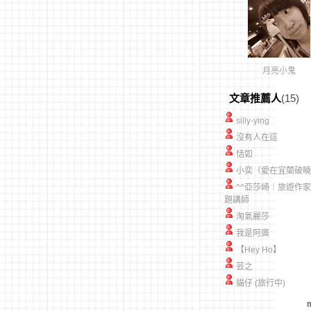
月亮小鬼
文章推薦人
(15)
silly-ying
沒有人在這
恬如
小奕（愛在宜蘭破曉
^^亞莎崎｜旅遊作
題講師
淘氣麗莎
我是阿廣
【Hey Ho】
芸之
貓仔 (旅行中)
m