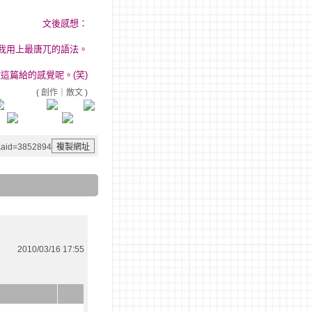
文後感想：
我用上最唐兀的語法。
這篇給的感覺呢。(笑)
(
創作
｜
散文
)
1&aid=3852894
2010/03/16 17:55