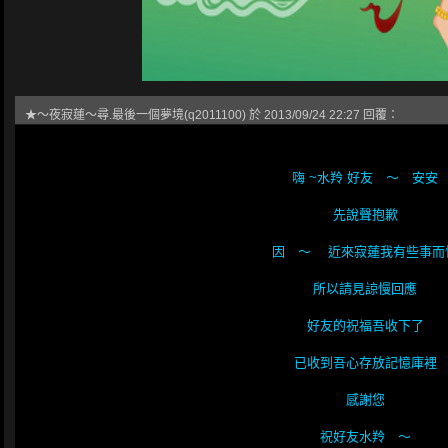
★～夜寂蓮～尋.最後一個夢境(q2011100) 於 2013/09/24 22:27 回覆：
嗨 ~水羚 好友 ～ 安安
先說聲抱歉
因 ～ 近來寂蓮我有些事而
所以請見諒慢回應
好友的祝福吾收下了
已收到吾心存放記憶庫裡
感謝您
祝好友水羚 ～