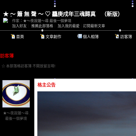
★ ～ 簫 無 聲 ～ ♡ 龘庚戌年三魂歸真
（
新版
）
作家：★～夜寂蓮～尋.最後一個夢境
加入好友
｜
推薦此部落格
｜
加入我的最愛
｜
訂閱最新文章
首頁
文章創作
個人相簿
訪客簿
訪客簿
☆ 本部落格訪客簿 不開放留言唷!
格主公告
★～夜寂蓮～尋.
最後一個夢境