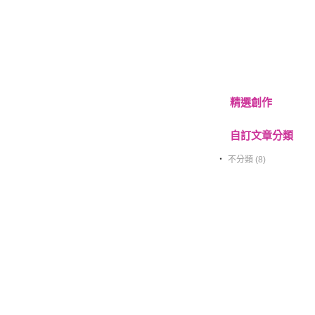
精選創作
自訂文章分類
‧
不分類 (8)