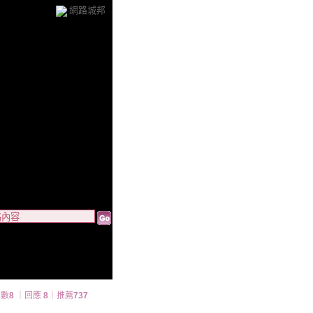
網路城邦
章數
8
｜回應
8
｜推薦
737