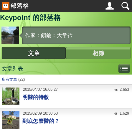
Keypoint 的部落格
作家：鎖鑰︰大常衿
文章
相簿
文章列表
所有文章
(22)
2015
/
04
/
07
16:05:27
2,653
明醫的特赦
2015
/
02
/
09
18:30:53
1,629
到底怎麼醫的？