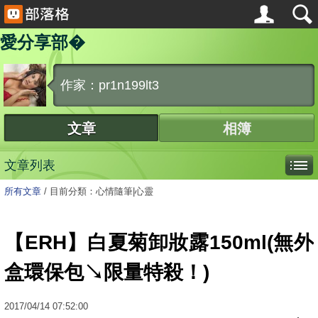
愛分享部�
作家：pr1n199lt3
文章
相簿
文章列表
所有文章
/
目前分類：心情隨筆|心靈
【ERH】白夏菊卸妝露150ml(無外
盒環保包↘限量特殺！)
2017
/
04
/
14
07:52:00