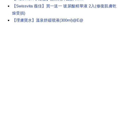
【Swissvita 薇佳】買一送一 玻尿酸精華液 2入(修復肌膚乾
燥受損)
【理膚寶水】溫泉舒緩噴液(300ml)@E@