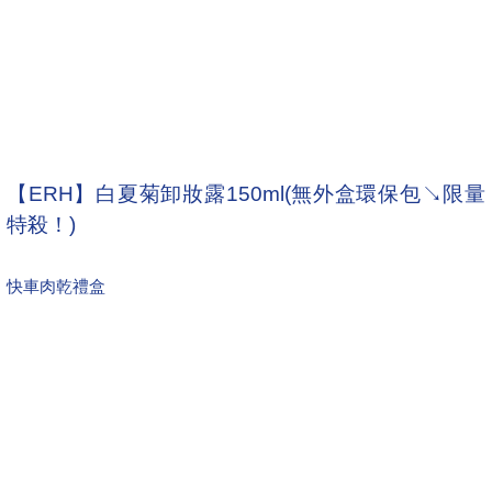
【ERH】白夏菊卸妝露150ml(無外盒環保包↘限量
特殺！)
快車肉乾禮盒