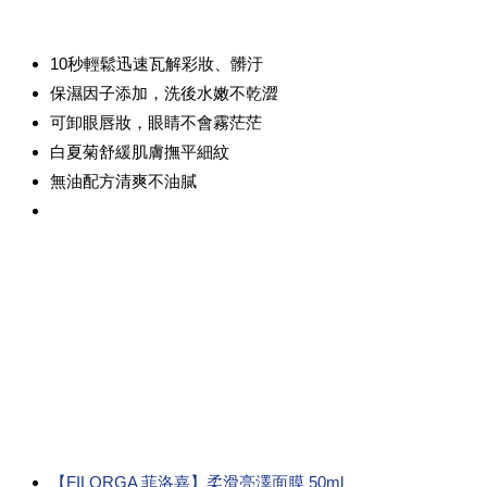
10秒輕鬆迅速瓦解彩妝、髒汙
保濕因子添加，洗後水嫩不乾澀
可卸眼唇妝，眼睛不會霧茫茫
白夏菊舒緩肌膚撫平細紋
無油配方清爽不油膩
【FILORGA 菲洛嘉】柔滑亮澤面膜 50ml