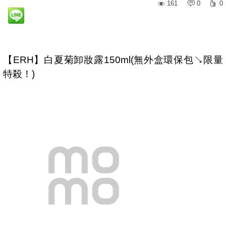
161
0
0
【ERH】白夏菊卸妝露150ml(無外盒環保包↘限量
特殺！)