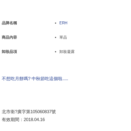
品牌名稱
ERH
商品內容
單品
卸妝品項
卸妝凝露
不想吃月餅嗎? 中秋節吃這個啦.....
北市衛?廣字第105060837號
有效期間：2018.04.16