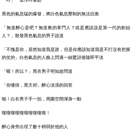
黑色的氣息猛的爆發，將白色氣息壓制的無法抗衡
「無道醉心是吧？無道教的掌門人？或是應該說是第一代的創始
人？」散發黑色氣息的男子說道
「不愧是你，居然知道我是誰，但是你應該知道我是不打沒有把握
的仗的」白色氣息的人臉上閃過一絲驚訝後隨即平淡
「喔！所以？」黑衣男子明知故問道
「你懂得，黑天祁」醉心淡漠的回答
啪！白衣男子手一拍，周圍空間渾身一動
嗖嗖嗖嗖嗖嗖嗖嗖嗖嗖！
醉心身旁出現了數十稍弱於他的人