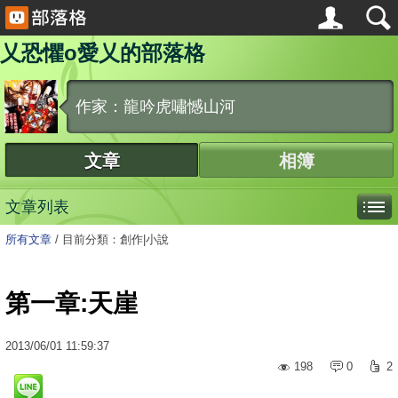
乂恐懼o愛乂的部落格
作家：龍吟虎嘯憾山河
文章
相簿
文章列表
所有文章
/
目前分類：創作|小說
第一章:天崖
2013
/
06
/
01
11:59:37
198
0
2