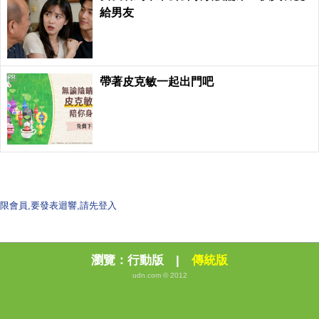
給男友
PR
帶著皮克敏一起出門吧
限會員,要發表迴響,請先登入
瀏覽：
行動版
|
傳統版
udn.com © 2012