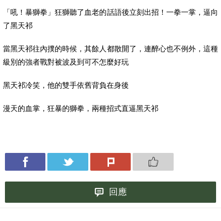
「吼！暴獅拳」狂獅聽了血老的話語後立刻出招！一拳一掌，逼向
了黑天祁
當黑天祁往內撲的時候，其餘人都散開了，連醉心也不例外，這種
級別的強者戰對被波及到可不怎麼好玩
黑天祁冷笑，他的雙手依舊背負在身後
漫天的血掌，狂暴的獅拳，兩種招式直逼黑天祁
回應