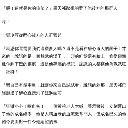
「喔！這就是你的倚仗？」黑天祁鄙視的看了他後方的那群人
哼！
一聲冷哼從醉心後方的人群響起
「就憑你還需要我們這麼多人嗎？還不是看在醉心道人的面子上才
來的」說話的是一個魁武的漢子，一頭的紅髮還有臉上一條從額頭
延伸到下巴的傷痕，這是他專屬的標記，認識的人都稱他為戰武狂
－狂獅！
「我自己有幾兩重，就讓你來自己試試看」說話的剎那，黑天祁已
經越過了醉心直接到了狂獅面前
「狂獅小心！嗜血掌！」一個黃袍老人大喊一聲示警後，立刻運出
了他的成名絕學，他是人稱血老的血流派掌門人，但成名已久的他
如今要面對一件令他絕望的事