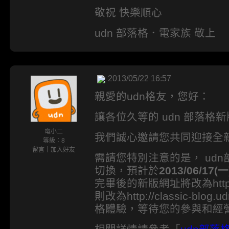
敬祝 快樂順心
udn 部落格．電家族 敬上
2013/05/22 16:57
親愛的udn格友，您好：
讓各位久等的 udn 部落格
電小二
我們誠心邀請您共同迎接全新
等級：8
留言
｜
加入好友
需請您特別注意的是， ud
切換，預計於
2013/06/17(
完畢後的新版網址將改為http://
則改為http://classic-bl
格體驗，等待您的參與和經