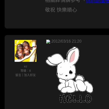
相關詳情請參考「
udn部
敬祝 快樂順心
2012/03/16 21:20
ez
等級：8
留言
｜
加入好友