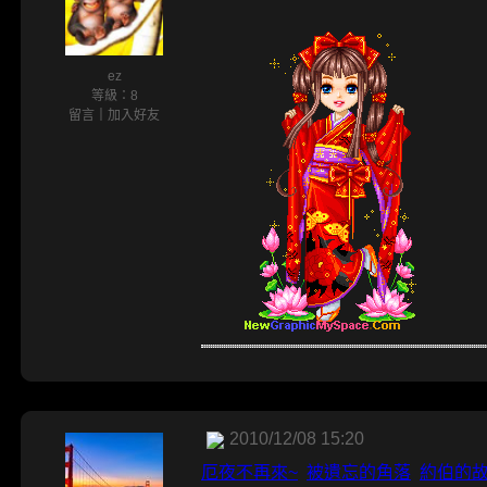
ez
等級：8
留言
｜
加入好友
2010/12/08 15:20
厄夜不再來
~
被遺忘的角落
約伯的