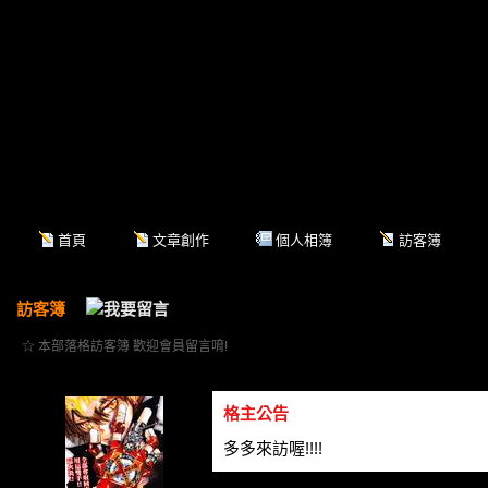
首頁
文章創作
個人相簿
訪客簿
訪客簿
☆ 本部落格訪客簿 歡迎會員留言唷!
格主公告
多多來訪喔!!!!