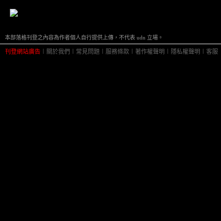
本部落格刊登之內容為作者個人自行提供上傳，不代表 udn 立場。
刊登網站廣告
︱
關於我們
︱
常見問題
︱
服務條款
︱
著作權聲明
︱
隱私權聲明
︱
客服