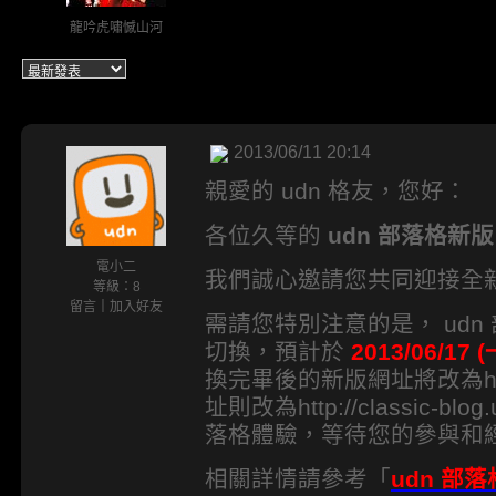
龍吟虎嘯憾山河
2013/06/11 20:14
親愛的 udn 格友，您好：
各位久等的
udn 部落格新版
電小二
我們誠心邀請您共同迎接全新面
等級：8
留言
｜
加入好友
需請您特別注意的是， ud
切換，預計於
2013/06/17 
換完畢後的新版網址將改為http:/
址則改為http://classic-b
落格體驗，等待您的參與和
相關詳情請參考「
udn 部