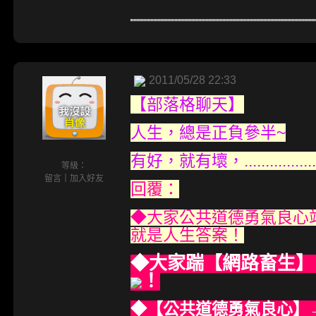
2011/05/28 22:33
【部落格聊天】
人生，總是正負參半~
有好，就有壞，...............
等級：
留言
｜
加入好友
回覆：
◆大家公共道德勇氣良心
就是人生答案！
◆大家踹【網路畜生】
！
◆【公共道德勇氣良心】