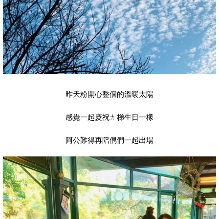
昨天粉開心整個的溫暖太陽
感覺一起慶祝ㄤ梯生日一樣
阿公難得再陪偶們一起出場