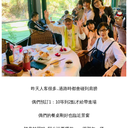
昨天人客很多..過路時都會碰到肩膀
偶們預訂1：10等到2點才給帶進場
偶們的餐桌剛好也臨近景窗