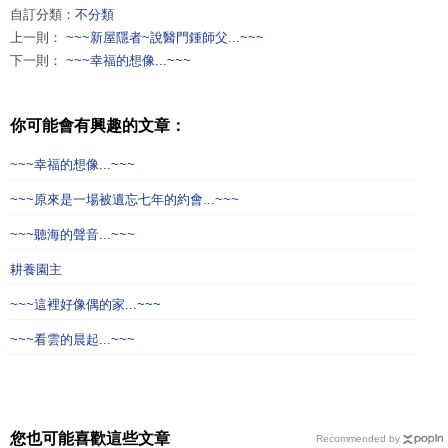
自訂分類：
不分類
上一則：
~~~新屋隱者~說醫門鍾師父...~~~
下一則：
~~~幸福的想像...~~~
你可能會有興趣的文章：
~~~幸福的想像...~~~
~~~原來是一場被遺忘七年的約會...~~~
~~~聽海的聲音...~~~
耕養園主
~~~這裡好像偶的家...~~~
~~~看雲的晨起...~~~
您也可能喜歡這些文章
Recommended by