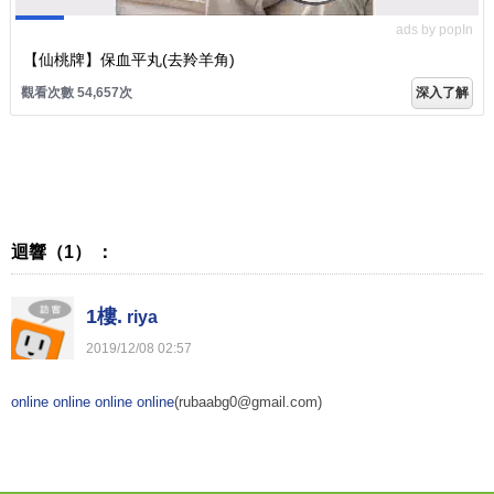
ads by popIn
【仙桃牌】保血平丸(去羚羊角)
觀看次數 54,657次
深入了解
迴響（1） ：
1樓.
riya
2019
/
12
/
08
02
:
57
online
online
online
online
(rubaabg0@gmail.com)