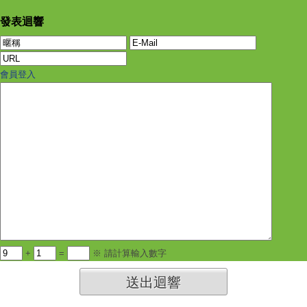
發表迴響
會員登入
+
=
※ 請計算輸入數字
送出迴響