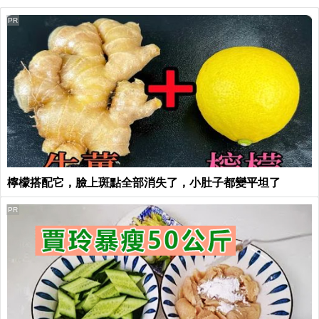
PR
檸檬搭配它，臉上斑點全部消失了，小肚子都變平坦了
PR