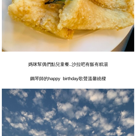
媽咪幫偶們點兒童餐..沙拉吧有飯有糕湯
鋼琴師的happy birthday歌聲溫馨繞樑