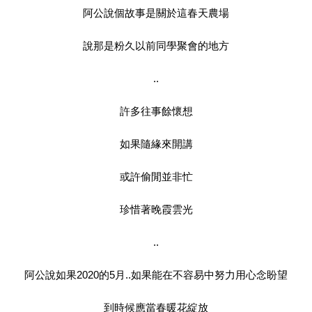
阿公說個故事是關於這春天農場
說那是粉久以前同學聚會的地方
..
許多往事餘懷想
如果隨緣來開講
或許偷閒並非忙
珍惜著晚霞雲光
..
阿公說如果2020的5月..如果能在不容易中努力用心念盼望
到時候應當春暖花綻放