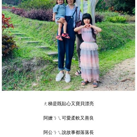
ㄤ梯是既貼心又寶貝漂亮
阿嬤ㄋㄟ可愛柔軟又善良
阿公ㄋㄟ說故事都落落長