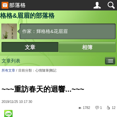
格格&眉眉的部落格
作家：輝格格&花眉眉
文章
相簿
文章列表
所有文章
/
目前分類：心情隨筆|雜記
~~~重訪春天的迴響...~~~
2019
/
11
/
25
10:17:30
1782
1
12