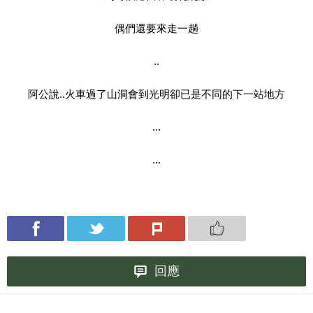
偶們還要來走一趟
..
阿公說..火車過了山洞會到光明卻已是不同的下一站地方
...
...
回應