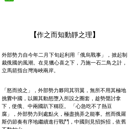
【
作之而知動靜之理
】
外部勢力自今年二月下旬起利用「俄烏戰事」，掀起制
裁俄國的風潮。在見獵心喜之下，乃施一石二鳥之計，
立馬箭指台灣海峽兩岸。
「怒而撓之」，
外部勢力夥同其羽翼，無所不用其極地
挑釁中國，以圖其動怒墮入所設之圈套，趁勢聲討拿
下，使俄、中兩國趴下稱臣。 「心急吃不了熱豆
腐」，外部勢力到處點火，極盡挑弄之能事。然而俄羅
斯仍節奏有序地繼續進行戰鬥，中國則見招拆招，依舊