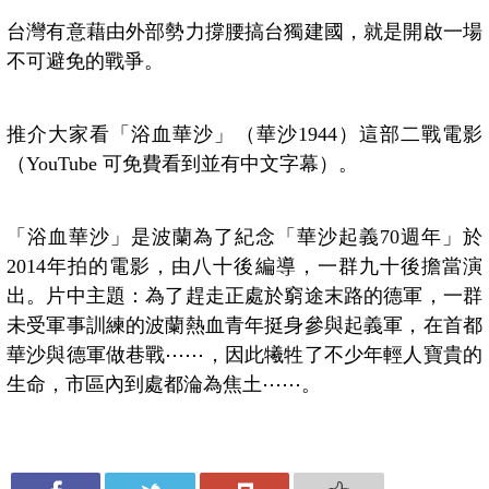
台灣有意藉由外部勢力撐腰搞台獨建國，就是開啟一場
不可避免的戰爭。
推介大家看「浴血華沙」（華沙1944）這部二戰電影
（YouTube 可免費看到並有中文字幕）。
「浴血華沙」是波蘭為了紀念「華沙起義70週年」於
2014年拍的電影，由八十後編導，一群九十後擔當演
出。片中主題：為了趕走正處於窮途末路的德軍，一群
未受軍事訓練的波蘭熱血青年挺身參與起義軍，在首都
華沙與德軍做巷戰⋯⋯，因此犧牲了不少年輕人寶貴的
生命，市區內到處都淪為焦土⋯⋯。