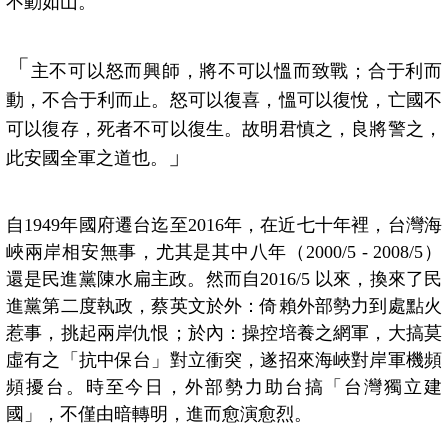
不動如山。
「
主不可以怒而興師，將不可以慍而致戰；合于利而
動，不合于利而止。怒可以復喜，慍可以復悅，亡國不
可以復存，死者不可以復生。故明君慎之，良將警之，
」
此安國全軍之道也。
自1949年國府遷台迄至2016年，在近七十年裡，台灣海
峽兩岸相安無事，尤其是其中八年（2000/5
- 2008/5）
還是民進黨陳水扁主政。然而自2016/5 以來，換來了民
進黨第二度執政，蔡英文於外：倚賴外部勢力到處點火
惹事，挑起兩岸仇恨；於內：操控培養之網軍，大搞莫
虛有之「抗中保台」對立衝突，遂招來海峽對岸軍機頻
頻擾台。時至今日，外部勢力助台搞「台灣獨立建
國」，不僅由暗轉明，進而愈演愈烈。