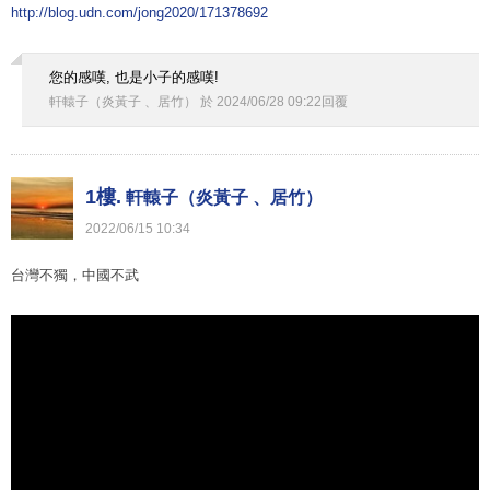
http://blog.udn.com/jong2020/171378692
您的感嘆, 也是小子的感嘆!
軒轅子（炎黃子 、居竹）
於
2024
/
06
/
28
09
:
22
回覆
1樓.
軒轅子（炎黃子 、居竹）
2022
/
06
/
15
10
:
34
台灣不獨，中國不武