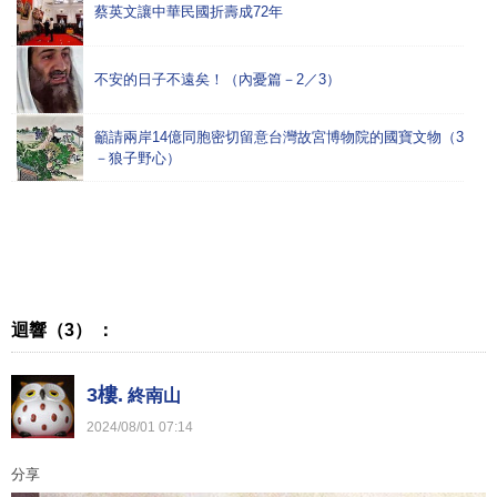
蔡英文讓中華民國折壽成72年
不安的日子不遠矣！（內憂篇－2／3）
籲請兩岸14億同胞密切留意台灣故宮博物院的國寶文物（3
－狼子野心）
迴響（3） ：
3樓.
終南山
2024
/
08
/
01
07
:
14
分享