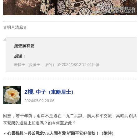
♕明月清風♕
無聲勝有聲
感謝！
軒轅子（炎黃子 、居竹）
於
2024
/
08
/
12
12
:
01
回覆
2樓.
中子（東籬居士）
2024
/
05
/
02
20
:
06
回想，若干年前，兩岸不是還在「九二共識」擴大和平交流，高唱共創共
享繁榮的道路上前進嗎？如今何至於此？
＜心靈觀想＞兵凶戰危
VS.
人間有愛
祈願平安好個秋！（附詩）