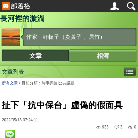
長河裡的漩渦
作家：軒轅子（炎黃子 、居竹）
文章
相簿
文章列表
所有文章
/
目前分類：時事評論|公共議題
扯下「抗中保台」虛偽的假面具
2022
/
05
/
13
07:24:11
933
3
0