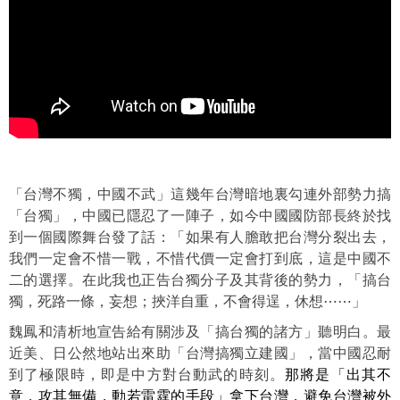
「台灣不獨，中國不武」這幾年台灣暗地裏勾連外部勢力搞
「台獨」，中國已隱忍了一陣子，如今中國國防部長終於找
到一個國際舞台發了話：「如果有人膽敢把台灣分裂出去，
我們一定會不惜一戰，不惜代價一定會打到底，這是中國不
二的選擇。在此我也正告台獨分子及其背後的勢力，「搞台
獨，死路一條，妄想；挾洋自重，不會得逞，休想⋯⋯」
魏鳳和清析地宣告給有關涉及「搞台獨的諸方」聽明白。最
近美、日公然地站出來助「台灣搞獨立建國」，當中國忍耐
到了極限時，即是中方對台動武的時刻。
那將是「出其不
意，攻其無備，動若雷霆的手段」拿下台灣，避免台灣被外