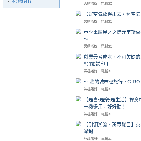
‧
不分類 (41)
興趣嗜好
｜
電腦3C
【好空氣放得出去，髒空氣
興趣嗜好
｜
電腦3C
春季電腦展之之捷元宙斯盃
～
興趣嗜好
｜
電腦3C
創業最省成本、不可欠缺的印表機，
9開箱試印！
興趣嗜好
｜
電腦3C
～ 我的城市輕旅行，G-RO Hero
興趣嗜好
｜
電腦3C
【是喜•是樂•是生活】禪意中
一機多用，好好聽！
興趣嗜好
｜
電腦3C
【引領潮流、萬眾矚目】英特爾
派對
興趣嗜好
｜
電腦3C