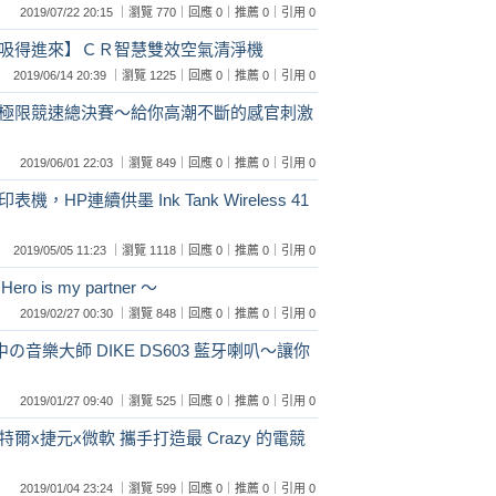
2019/07/22 20:15 ｜瀏覽 770｜回應 0｜推薦 0｜引用 0
吸得進來】ＣＲ智慧雙效空氣清淨機
2019/06/14 20:39 ｜瀏覽 1225｜回應 0｜推薦 0｜引用 0
極限競速總決賽～給你高潮不斷的感官刺激
2019/06/01 22:03 ｜瀏覽 849｜回應 0｜推薦 0｜引用 0
HP連續供墨 Ink Tank Wireless 41
2019/05/05 11:23 ｜瀏覽 1118｜回應 0｜推薦 0｜引用 0
 is my partner ～
2019/02/27 00:30 ｜瀏覽 848｜回應 0｜推薦 0｜引用 0
の音樂大師 DIKE DS603 藍牙喇叭～讓你
2019/01/27 09:40 ｜瀏覽 525｜回應 0｜推薦 0｜引用 0
x捷元x微軟 攜手打造最 Crazy 的電競
2019/01/04 23:24 ｜瀏覽 599｜回應 0｜推薦 0｜引用 0