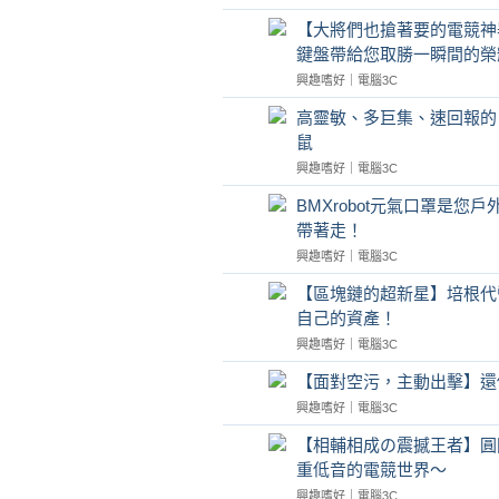
【大將們也搶著要的電競神器】
鍵盤帶給您取勝一瞬間的榮
興趣嗜好
｜
電腦3C
高靈敏、多巨集、速回報的 FAN
鼠
興趣嗜好
｜
電腦3C
BMXrobot元氣口罩是您
帶著走！
興趣嗜好
｜
電腦3C
【區塊鏈的超新星】培根代幣
自己的資產！
興趣嗜好
｜
電腦3C
【面對空污，主動出擊】還你
興趣嗜好
｜
電腦3C
【相輔相成の震撼王者】圓剛
重低音的電競世界～
興趣嗜好
｜
電腦3C