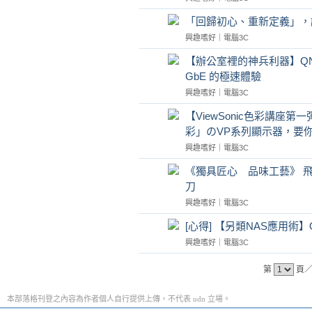
「回歸初心、重新定義」，讓
興趣嗜好
｜
電腦3C
【辦公室裡的神兵利器】QNAP TS
GbE 的極速體驗
興趣嗜好
｜
電腦3C
【ViewSonic色彩講
彩」のVP系列顯示器，要
興趣嗜好
｜
電腦3C
《獨具匠心 品味工藝》 飛利浦戰鬥
刀
興趣嗜好
｜
電腦3C
[心得] 【另類NAS應用術】
興趣嗜好
｜
電腦3C
第
頁／
本部落格刊登之內容為作者個人自行提供上傳，不代表 udn 立場。