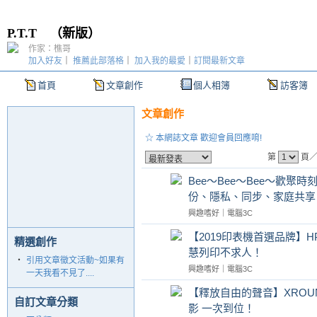
P.T.T
（
新版
）
作家：樵哥
加入好友
｜
推薦此部落格
｜
加入我的最愛
｜
訂閱最新文章
首頁
文章創作
個人相簿
訪客簿
文章創作
☆ 本網誌文章 歡迎會員回應唷!
第
頁／
Bee～Bee～Bee～歡聚時刻隨
份、隱私、同步、家庭共享
興趣嗜好
｜
電腦3C
【2019印表機首選品牌】HP 
精選創作
慧列印不求人！
‧
引用文章徵文活動~如果有
興趣嗜好
｜
電腦3C
一天我看不見了....
【釋放自由的聲音】XROUN
自訂文章分類
影 一次到位！