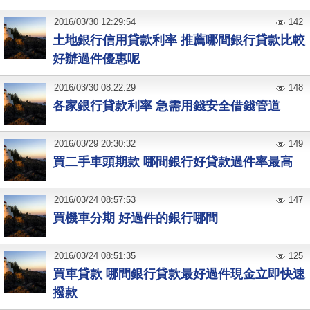
2016
/
03
/
30
12:29:54
142
土地銀行信用貸款利率 推薦哪間銀行貸款比較
好辦過件優惠呢
2016
/
03
/
30
08:22:29
148
各家銀行貸款利率 急需用錢安全借錢管道
2016
/
03
/
29
20:30:32
149
買二手車頭期款 哪間銀行好貸款過件率最高
2016
/
03
/
24
08:57:53
147
買機車分期 好過件的銀行哪間
2016
/
03
/
24
08:51:35
125
買車貸款 哪間銀行貸款最好過件現金立即快速
撥款