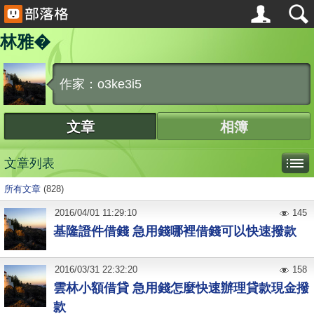
林雅�
作家：o3ke3i5
文章
相簿
文章列表
所有文章
(828)
2016
/
04
/
01
11:29:10
145
基隆證件借錢 急用錢哪裡借錢可以快速撥款
2016
/
03
/
31
22:32:20
158
雲林小額借貸 急用錢怎麼快速辦理貸款現金撥
款