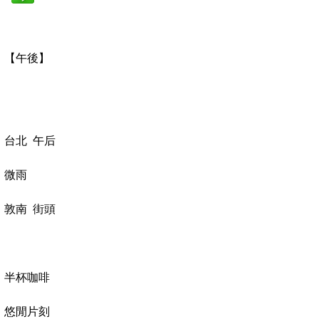
【午後】
台北 午后
微雨
敦南
街頭
半杯咖啡
悠閒片刻