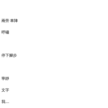
兩旁 車陣
呼嘯
停下腳步
寧靜
文字
我....