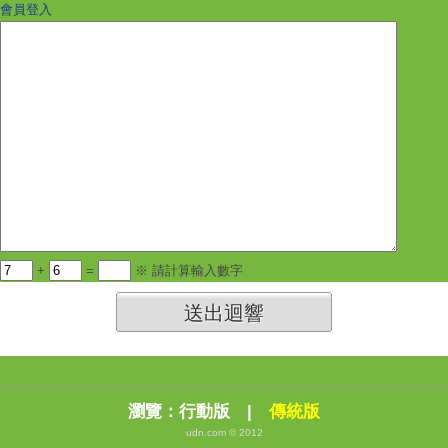
會員登入
+
=
※ 請計算輸入數字
送出迴響
瀏覽：
行動版
|
傳統版
udn.com © 2012