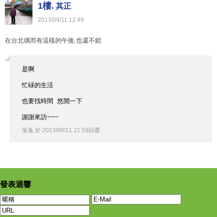
1樓.
其正
2013
/
09
/
11
12
:
49
在台北偶而有這樣的午後,也還不錯.
是啊
忙碌的生活
也要找時間 悠閒一下
謝謝來訪~~~
落逸
於
2013
/
09
/
11
21
:
59
回覆
發表迴響