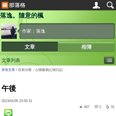
落逸。隨意的楓
作家：落逸
文章
相簿
文章列表
所有文章
/
目前分類：心情隨筆|心情日記
午後
2013
/
01
/
05
23:50:31
447
2
31