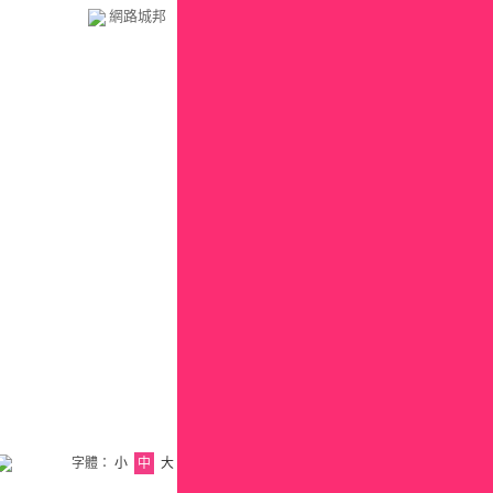
網路城邦
字體：
小
中
大