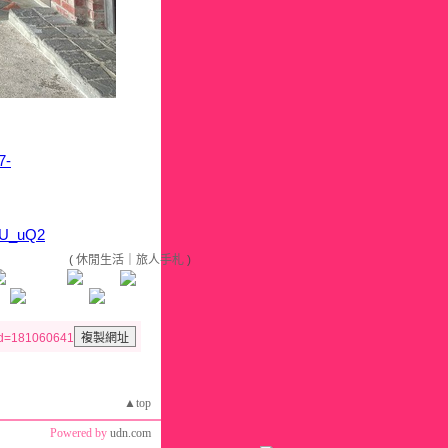
7-
9U_uQ2
(
休閒生活
｜
旅人手札
)
aid=181060641
▲top
Powered by
udn.com