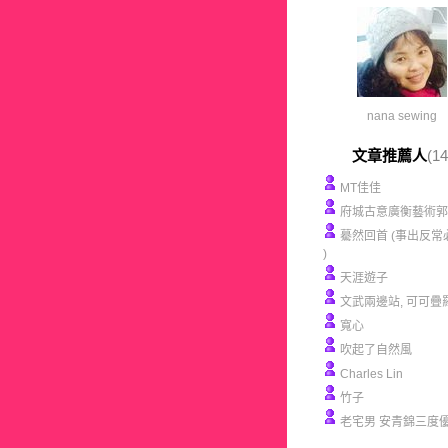
nana sewing
文章推薦人
(14
MT佳佳
府城古意廣衡藝術郭
驀然回首 (事出反常
)
天涯遊子
文武兩邊站, 可可疊
寬心
吹起了自然風
Charles Lin
竹子
老宅男 安青錦三度