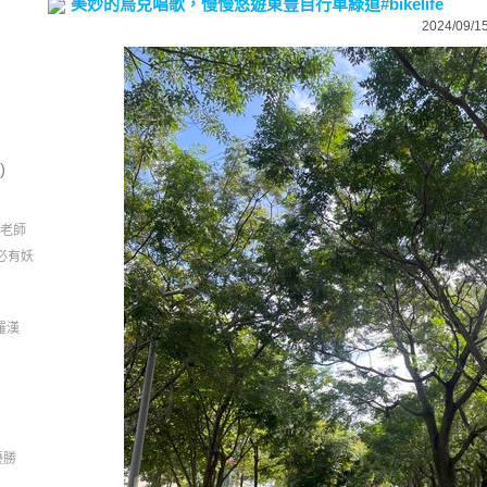
美妙的鳥兒唱歌，慢慢悠遊東豐自行車綠道#bikelife
2024/09/15
)
老師
必有妖
羅漢
優勝