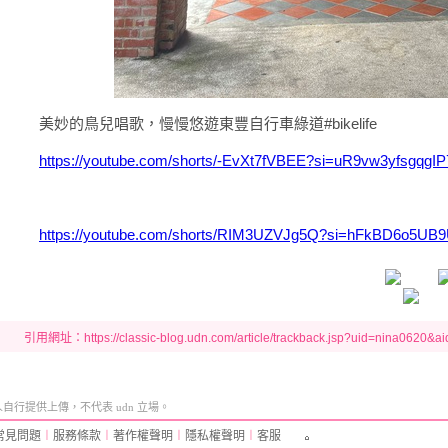
美妙的鳥兒唱歌，慢慢悠遊東豐自行車綠道#bikelife
https://youtube.com/shorts/-EvXt7fVBEE?si=uR9vw3yfsgqgIP
https://youtube.com/shorts/RIM3UZVJg5Q?si=hFkBD6o5UB
引用網址：https://classic-blog.udn.com/article/trackback.jsp?uid=nina0620&
行提供上傳，不代表 udn 立場。
常見問題
︱
服務條款
︱
著作權聲明
︱
隱私權聲明
︱
客服