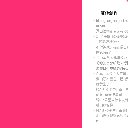
m
其他創作
‧
biking fun, not just m
ut Smiles
‧
湖口油桐花 e bike 6
‧
新屋 田園小路輕鬆騎5
+ 鵝鵝嘻綠波~~
‧
不留神就biking 環
圈30km了
‧
台中美食 & 旅居文旅
‧
美妙的鳥兒唱歌，慢
東豐自行車綠道#bikel
‧
白雲1 朵朵從太平洋
溪山頭堆疊在一起, 
劇發生了
‧
騎5.2 公里自行車下
a19 - 華泰吃壽司
‧
騎8.7公里自行車去
鴨肉炒板條
‧
騎8.5 公里自行車翻
小山丘吃酪梨🥑沙拉#bi
fe