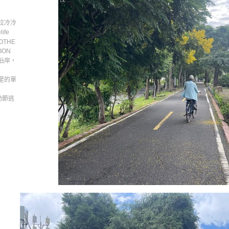
拉冷冷
life
BOTHE
TION
沿岸，
里的單
 勞動節逃