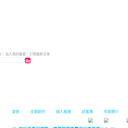
0 的部落格
（
新版
）
格
｜
加入我的最愛
｜
訂閱最新文章
首頁
文章創作
個人相簿
訪客簿
作家簡介