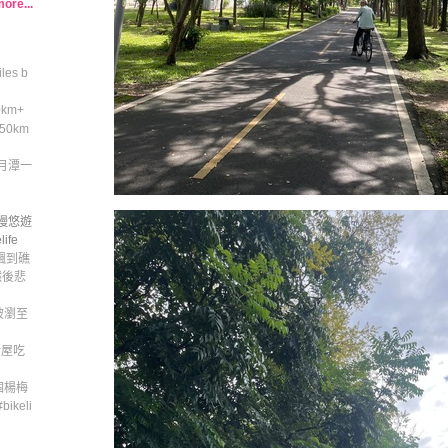
ore...
iles b
0km+
0km
日月潭一
慢悠遊
ife
飄到礁
然後悲
坡瀏至
新屋吃
個楊梅
keli