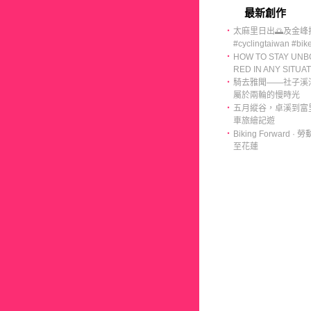
最新創作
‧
太麻里日出🌅及金峰
#cyclingtaiwan #bike
‧
HOW TO STAY UN
RED IN ANY SITUA
‧
騎去雅聞——社子溪
屬於兩輪的慢時光
‧
五月縱谷，卓溪到富
車旅繪記遊
‧
Biking Forward ·
至花蓮