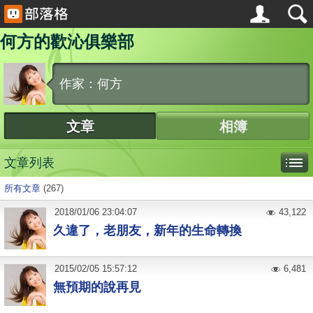
何方的歡沁俱樂部
作家：何方
文章
相簿
文章列表
所有文章
(267)
2018
/
01
/
06
23:04:07
43,122
久違了，老朋友，新年的生命轉換
2015
/
02
/
05
15:57:12
6,481
無預期的說再見