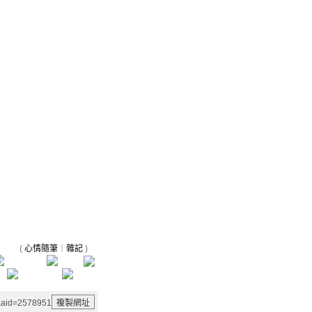
(
心情隨筆
｜
雜記
)
g&aid=2578951