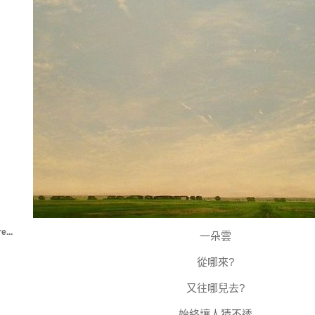
e...
一朵雲
從哪來?
又往哪兒去?
始終讓人猜不透