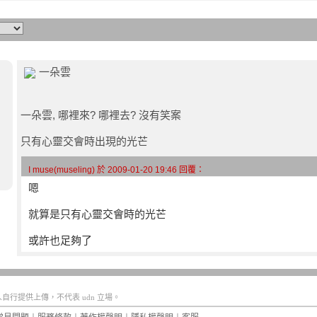
一朵雲
一朵雲, 哪裡來? 哪裡去? 沒有笑案
只有心靈交會時出現的光芒
I muse(museling) 於 2009-01-20 19:46 回覆：
嗯
就算是只有心靈交會時的光芒
或許也足夠了
行提供上傳，不代表 udn 立場。