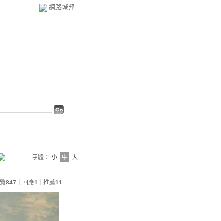
網路城邦
字體：
小
中
大
覽
847
｜回應
1
｜推薦
11