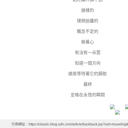
謎樣的
撲朔迷離的
飄忽不定的
揪著心
有沒有一朵雲
知道一個方向
總是等待著它的歸航
最終
定格在永恆的瞬間
引用網址：https://classic-blog.udn.com/article/trackback.jsp?uid=muselin