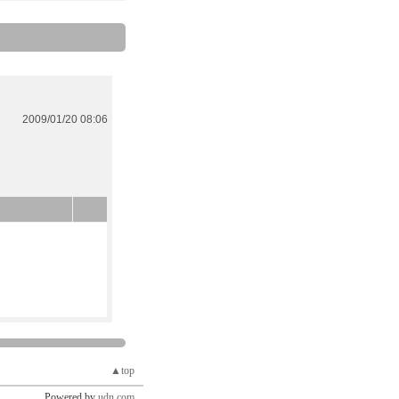
2009/01/20 08:06
▲top
Powered by
udn.com