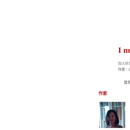
I 
加入好
作家：I 
首
作家