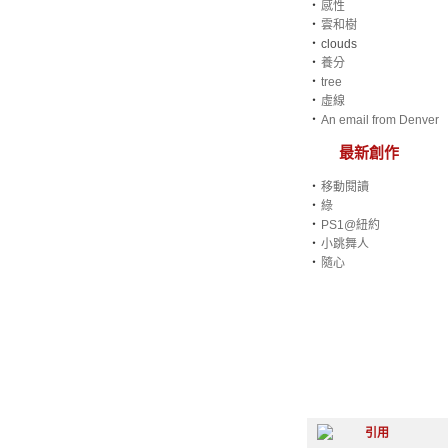
‧
感性
‧
雲和樹
‧
clouds
‧
養分
‧
tree
‧
虛線
‧
An email from Denver
最新創作
‧
移動閱讀
‧
綠
‧
PS1@紐約
‧
小跳舞人
‧
隨心