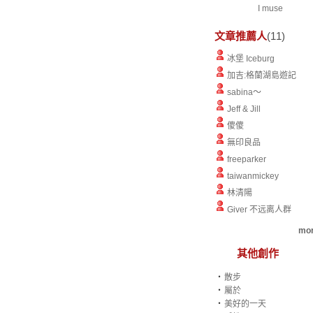
I muse
文章推薦人
(11)
冰堡 Iceburg
加吉:格蘭湖島遊記
sabina～
Jeff & Jill
傻傻
無印良品
freeparker
taiwanmickey
林清陽
Giver 不远离人群
mor
其他創作
‧
散步
‧
屬於
‧
美好的一天