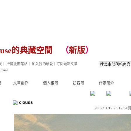
muse的典藏空間
（
新版
）
友
｜
推薦此部落格
｜
加入我的最愛
｜
訂閱最新文章
muse
頁
文章創作
個人相簿
訪客簿
作家簡介
clouds
2009/01/19 23:12:54
瀏