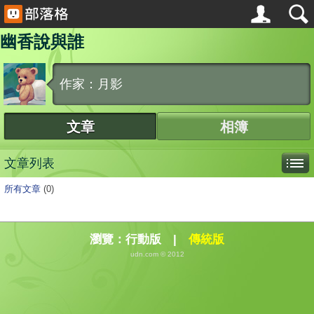
幽香說與誰
作家：月影
文章
相簿
文章列表
所有文章
(0)
瀏覽：
行動版
|
傳統版
udn.com © 2012